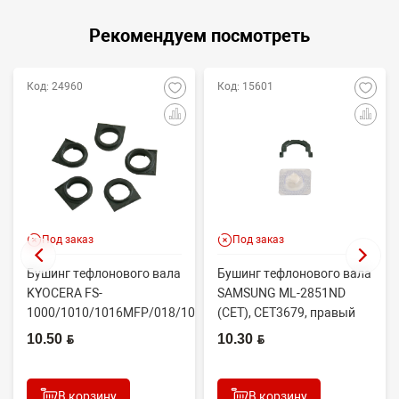
Рекомендуем посмотреть
Код: 24960
Код: 15601
Под заказ
Под заказ
Бушинг тефлонового вала
Бушинг тефлонового вала
KYOCERA FS-
SAMSUNG ML-2851ND
1000/1010/1016MFP/018/1020/1030D
(CET), CET3679, правый
(CET), CET4313B, ...
JC61-02335A
10.50 BYN
10.30 BYN
В корзину
В корзину