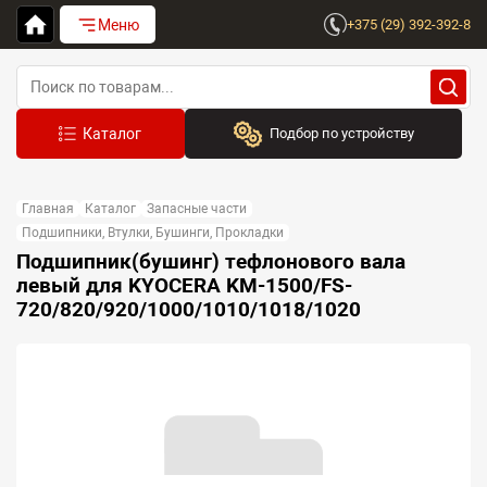
Меню
+375 (29) 392-392-8
Подбор по устройству
Бренд:
Главная
Каталог
Запасные части
Выберите бренд
Подшипники, Втулки, Бушинги, Прокладки
Подшипник(бушинг) тефлонового вала
Устройство:
левый для KYOCERA KM-1500/FS-
Сначала выберите бренд
720/820/920/1000/1010/1018/1020