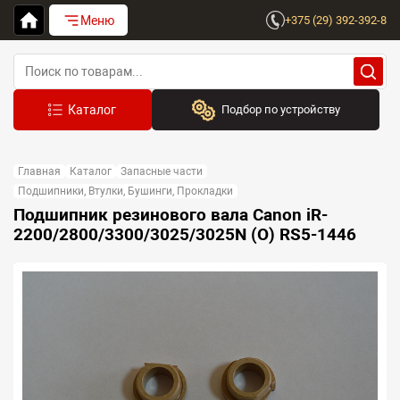
Меню
+375 (29) 392-392-8
Подбор по устройству
Бренд:
Главная
Каталог
Запасные части
Выберите бренд
Подшипники, Втулки, Бушинги, Прокладки
Подшипник резинового вала Canon iR-
Устройство:
2200/2800/3300/3025/3025N (O) RS5-1446
Сначала выберите бренд