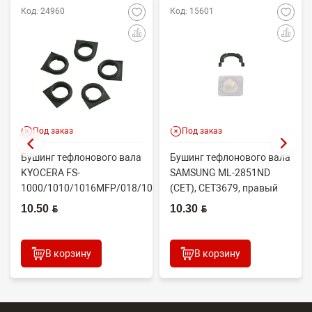
Код: 24960
Код: 15601
Под заказ
Под заказ
Бушинг тефлонового вала
Бушинг тефлонового вала
KYOCERA FS-
SAMSUNG ML-2851ND
1000/1010/1016MFP/018/1020/1030D
(CET), CET3679, правый
(CET), CET4313B, ...
JC61-02335A
10.50 BYN
10.30 BYN
В корзину
В корзину