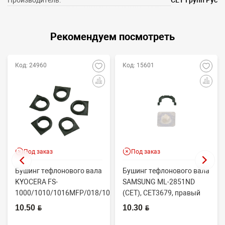
Рекомендуем посмотреть
Код: 24960
Код: 15601
Под заказ
Под заказ
Бушинг тефлонового вала
Бушинг тефлонового вала
KYOCERA FS-
SAMSUNG ML-2851ND
1000/1010/1016MFP/018/1020/1030D
(CET), CET3679, правый
(CET), CET4313B, ...
JC61-02335A
10.50 BYN
10.30 BYN