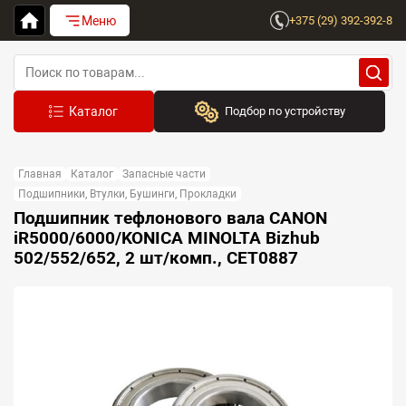
Меню
+375 (29) 392-392-8
Подбор по устройству
Бренд:
Главная
Каталог
Запасные части
Выберите бренд
Подшипники, Втулки, Бушинги, Прокладки
Подшипник тефлонового вала CANON
Устройство:
iR5000/6000/KONICA MINOLTA Bizhub
Сначала выберите бренд
502/552/652, 2 шт/комп., CET0887