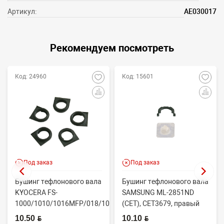
Артикул:
AE030017
Рекомендуем посмотреть
Код: 24960
Код: 15601
Под заказ
Под заказ
Бушинг тефлонового вала
Бушинг тефлонового вала
KYOCERA FS-
SAMSUNG ML-2851ND
1000/1010/1016MFP/018/1020/1030D
(CET), CET3679, правый
(CET), CET4313B, ...
JC61-02335A
10.50 BYN
10.10 BYN