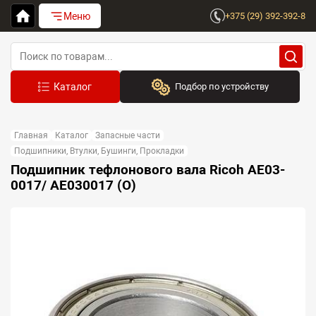
Меню
+375 (29) 392-392-8
Подбор по устройству
Бренд:
Главная
Каталог
Запасные части
Выберите бренд
Подшипники, Втулки, Бушинги, Прокладки
Подшипник тефлонового вала Ricoh AE03-
Устройство:
0017/ AE030017 (O)
Сначала выберите бренд