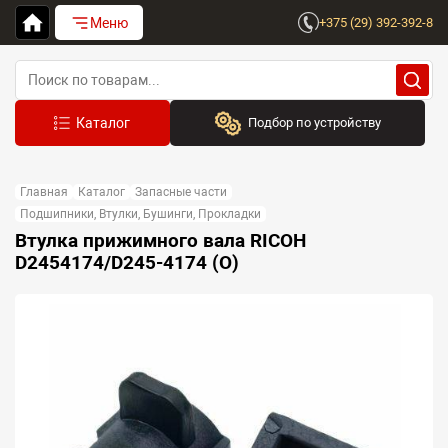
Меню
+375 (29) 392-392-8
Подбор по устройству
Бренд:
Главная
Каталог
Запасные части
Выберите бренд
Подшипники, Втулки, Бушинги, Прокладки
Втулка прижимного вала RICOH
Устройство:
D2454174/D245-4174 (O)
Сначала выберите бренд