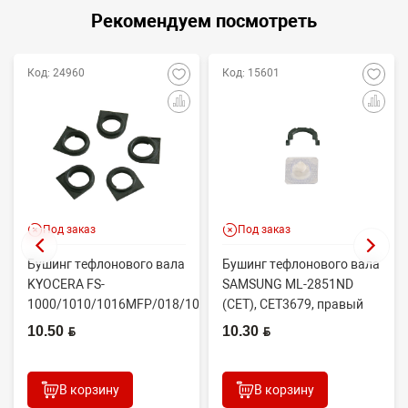
Рекомендуем посмотреть
Код: 24960
Код: 15601
Под заказ
Под заказ
Бушинг тефлонового вала
Бушинг тефлонового вала
KYOCERA FS-
SAMSUNG ML-2851ND
1000/1010/1016MFP/018/1020/1030D
(CET), CET3679, правый
(CET), CET4313B, ...
JC61-02335A
10.50 BYN
10.30 BYN
В корзину
В корзину