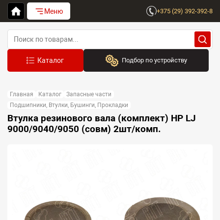
Меню
+375 (29) 392-392-8
Подбор по устройству
Бренд:
Главная
Каталог
Запасные части
Выберите бренд
Подшипники, Втулки, Бушинги, Прокладки
Втулка резинового вала (комплект) HP LJ
Устройство:
9000/9040/9050 (совм) 2шт/комп.
Сначала выберите бренд