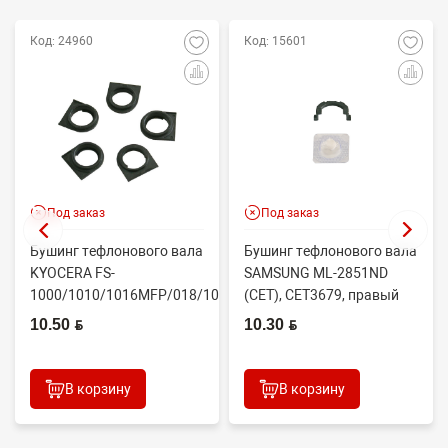
Код: 24960
Код: 15601
Под заказ
Под заказ
Бушинг тефлонового вала
Бушинг тефлонового вала
KYOCERA FS-
SAMSUNG ML-2851ND
1000/1010/1016MFP/018/1020/1030D
(CET), CET3679, правый
(CET), CET4313B, ...
JC61-02335A
10.50 BYN
10.30 BYN
В корзину
В корзину