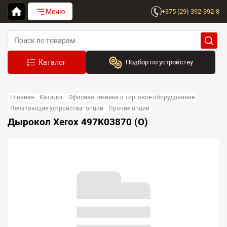
Меню
+375 (29) 392-392-8
Подбор по устройству
Бренд:
Главная
Каталог
Офисная техника и торговое оборудование
Выберите бренд
Печатающие устройства: опции
Прочие опции
Дырокол Xerox 497K03870 (O)
Устройство:
Сначала выберите бренд