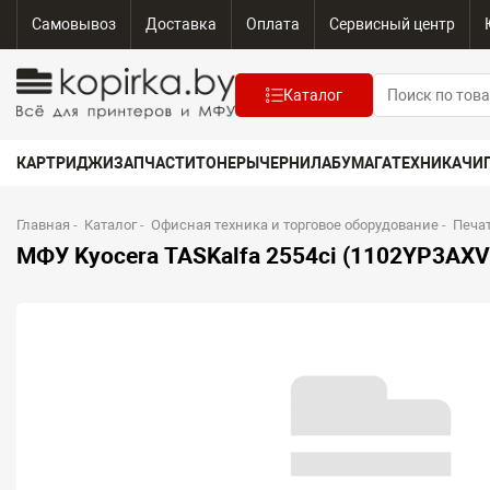
Самовывоз
Доставка
Оплата
Сервисный центр
Каталог
КАРТРИДЖИ
ЗАПЧАСТИ
ТОНЕРЫ
ЧЕРНИЛА
БУМАГА
ТЕХНИКА
ЧИ
Главная
-
Каталог
-
Офисная техника и торговое оборудование
-
Печа
МФУ Kyocera TASKalfa 2554ci (1102YP3AXV