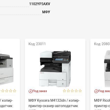
1102YP3AXV
МФУ
Код: 23011
Код: 2080
Под заказ
Под зак
/ копир-
МФУ Kyocera M4132idn / копир-
МФУ Ricoh
одатчик
принтер-сканер-автоподатчик
принтер-