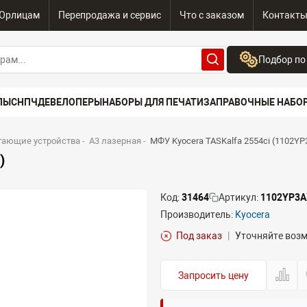
Юрлицам
Перепродажа и сервис
Что с заказом
Контакт
Подбор по
Бренд:
ПЫ
СНПЧ
ДЕВЕЛОПЕРЫ
НАБОРЫ ДЛЯ ПЕЧАТИ
ЗАПРАВОЧНЫЕ НАБО
Выберите бренд
Устройство:
тающие устройства
-
A3 лазерная
-
МФУ Kyocera TASKalfa 2554ci (1102Y
Сначала выберите
)
Код:
31464
Артикул:
1102YP3A
Производитель:
Kyocera
Под заказ
|
Уточняйте воз
Запросить цену