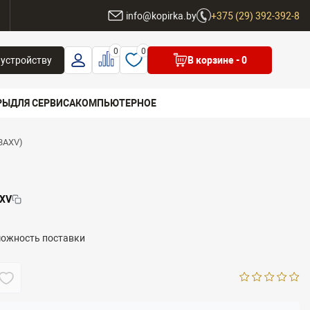
ы
info@kopirka.by
+375 (29) 392-392-8
0
0
 устройству
В корзине
- 0
РЫ
ДЛЯ СЕРВИСА
КОМПЬЮТЕРНОЕ
P3AXV)
 бренд
XV
можность поставки