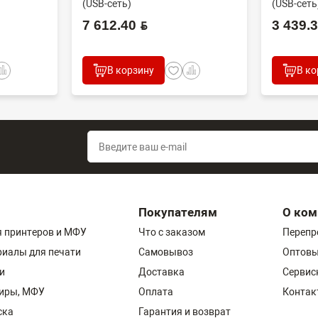
(USB-сеть)
(USB-сеть
7 612.40 BYN
3 439.30
В корзину
В ко
Покупателям
О ком
 принтеров и МФУ
Что с заказом
Перепр
риалы для печати
Самовывоз
Оптовы
и
Доставка
Сервис
пиры, МФУ
Оплата
Контак
ска
Гарантия и возврат