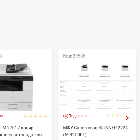
3
Код: 29586
аз
Под заказ
 M 2701 / копир-
МФУ Canon imageRUNNER 2224
сканер-автоподатчик
(5942C001)