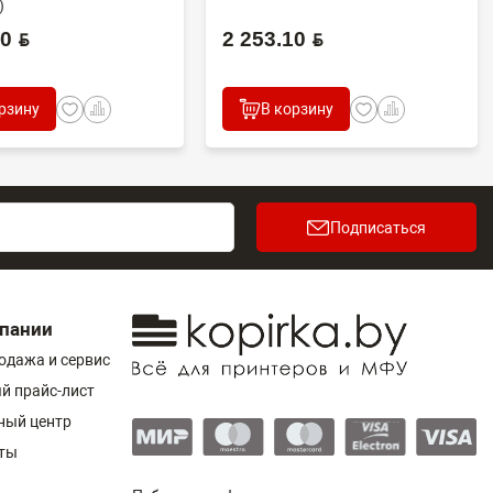
)
 BYN
2 253.10 BYN
рзину
В корзину
Подписаться
пании
одажа и сервис
й прайс-лист
ный центр
ты