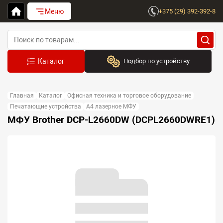
Меню
+375 (29) 392-392-8
Подбор по устройству
Бренд:
Главная
Каталог
Офисная техника и торговое оборудование
Выберите бренд
Печатающие устройства
A4 лазерное МФУ
МФУ Brother DCP-L2660DW (DCPL2660DWRE1)
Устройство:
Сначала выберите бренд