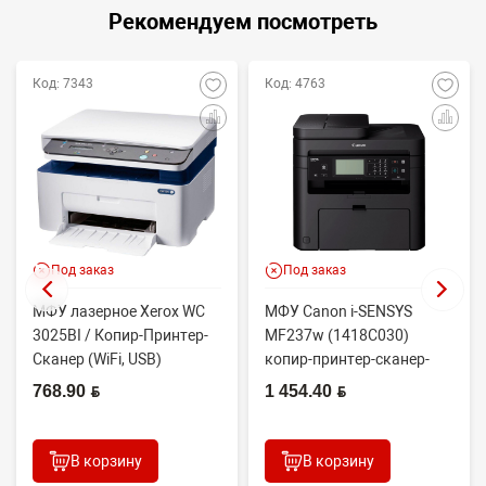
Рекомендуем посмотреть
Код: 7343
Код: 4763
Под заказ
Под заказ
МФУ лазерное Xerox WC
МФУ Canon i-SENSYS
3025BI / Копир-Принтер-
MF237w (1418C030)
Сканер (WiFi, USB)
копир-принтер-сканер-
факс(без трубки)-wifi
768.90 BYN
1 454.40 BYN
В корзину
В корзину