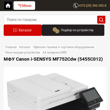
Меню
+375 (29) 392-392-8
Подбор по устройству
Бренд:
Главная
Каталог
Офисная техника и торговое оборудование
Выберите бренд
Печатающие устройства
A4 лазерное МФУ
МФУ Canon i-SENSYS MF752Cdw (5455C012)
Устройство:
Сначала выберите бренд