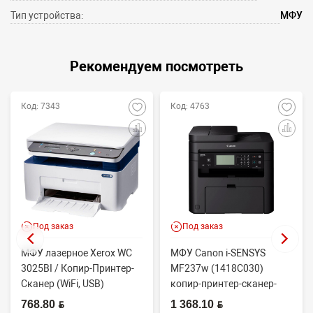
Тип устройства:
МФУ
Рекомендуем посмотреть
Код: 7343
Код: 4763
Под заказ
Под заказ
МФУ лазерное Xerox WC
МФУ Canon i-SENSYS
3025BI / Копир-Принтер-
MF237w (1418C030)
Сканер (WiFi, USB)
копир-принтер-сканер-
факс(без трубки)-wifi
768.80 BYN
1 368.10 BYN