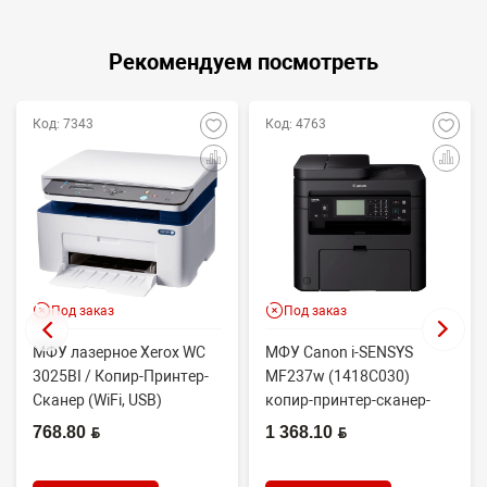
Рекомендуем посмотреть
Код: 7343
Код: 4763
Под заказ
Под заказ
МФУ лазерное Xerox WC
МФУ Canon i-SENSYS
3025BI / Копир-Принтер-
MF237w (1418C030)
Сканер (WiFi, USB)
копир-принтер-сканер-
факс(без трубки)-wifi
768.80 BYN
1 368.10 BYN