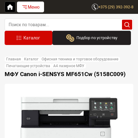
Меню
+375 (29) 392-392-8
Подбор по устройству
Бренд:
Главная
Каталог
Офисная техника и торговое оборудование
Выберите бренд
Печатающие устройства
A4 лазерное МФУ
МФУ Canon i-SENSYS MF651Cw (5158C009)
Устройство:
Сначала выберите бренд