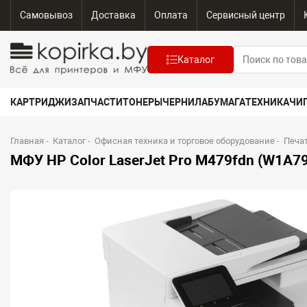
Самовывоз
Доставка
Оплата
Сервисный центр
Каталог
КАРТРИДЖИ
ЗАПЧАСТИ
ТОНЕРЫ
ЧЕРНИЛА
БУМАГА
ТЕХНИКА
ЧИ
Главная
-
Каталог
-
Офисная техника и торговое оборудование
-
Печа
МФУ HP Color LaserJet Pro M479fdn (W1A7