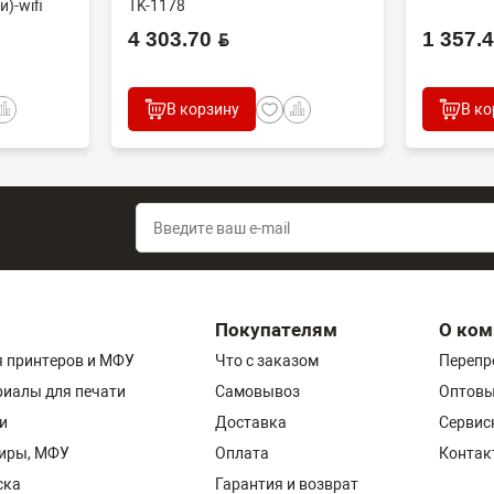
)-wifi
TK-1178
4 303.70 BYN
1 357.40
В корзину
В ко
Покупателям
О ком
 принтеров и МФУ
Что с заказом
Перепр
риалы для печати
Самовывоз
Оптовы
и
Доставка
Сервис
пиры, МФУ
Оплата
Контак
ска
Гарантия и возврат