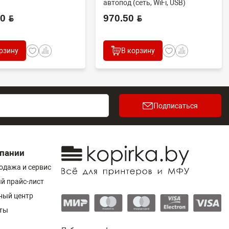
автопод (сеть, WiFi, USB)
 BYN
970.50 BYN
рзину
В корзину
Подписаться
пании
одажа и сервис
й прайс-лист
ный центр
ты