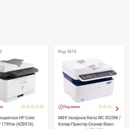
2
Код: 5614
аз
Под заказ
оцветное HP Color
МФУ лазерное Xerox WC 3025NI /
P 179fnw (4ZB97A)
Копир-Принтер-Сканер-Факс-