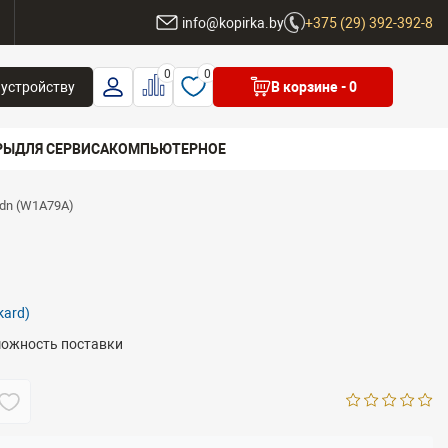
ы
info@kopirka.by
+375 (29) 392-392-8
0
0
 устройству
В корзине
- 0
РЫ
ДЛЯ СЕРВИСА
КОМПЬЮТЕРНОЕ
fdn (W1A79A)
 бренд
kard)
можность поставки