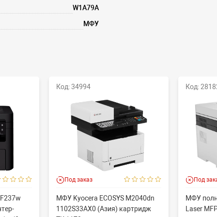
W1A79A
МФУ
Код: 34994
Код: 2818
Под заказ
Под зак
MF237w
МФУ Kyocera ECOSYS M2040dn
МФУ полн
нтер-
1102S33AX0 (Азия) картридж
Laser MF