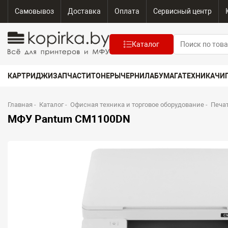
Самовывоз
Доставка
Оплата
Сервисный центр
Каталог
КАРТРИДЖИ
ЗАПЧАСТИ
ТОНЕРЫ
ЧЕРНИЛА
БУМАГА
ТЕХНИКА
ЧИ
Главная
-
Каталог
-
Офисная техника и торговое оборудование
-
Печа
МФУ Pantum CM1100DN