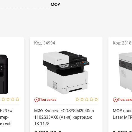
МФУ
Код: 34994
Код: 2818
Под заказ
Под зак
MF237w
МФУ Kyocera ECOSYS M2040dn
МФУ полн
нтер-
1102S33AX0 (Азия) картридж
Laser MF
)-wifi
TK-1178