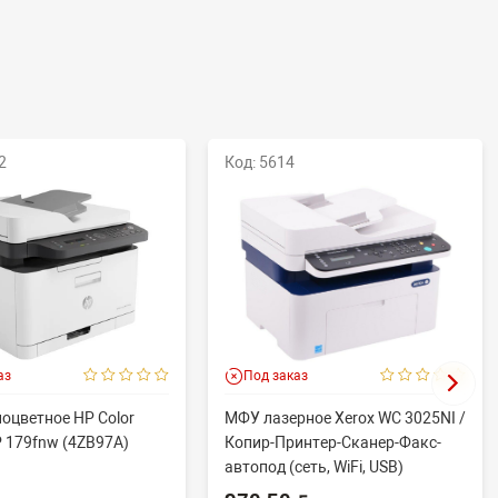
2
Код: 5614
аз
Под заказ
оцветное HP Color
МФУ лазерное Xerox WC 3025NI /
P 179fnw (4ZB97A)
Копир-Принтер-Сканер-Факс-
автопод (сеть, WiFi, USB)