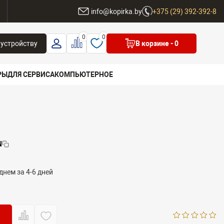
ы
info@kopirka.by
+375 (29) 392-392-8
0
0
 устройству
В корзине
- 0
РЫ
ДЛЯ СЕРВИСА
КОМПЬЮТЕРНОЕ
 бренд
N
днем за 4-6 дней