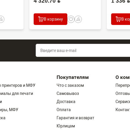
4 320.70 BYN
1 336 BYN
В корзину
В ко
Покупателям
О ком
 принтеров и МФУ
Что с заказом
Перепр
риалы для печати
Самовывоз
Оптовы
и
Доставка
Сервис
пиры, МФУ
Оплата
Контак
ска
Гарантия и возврат
Юрлицам