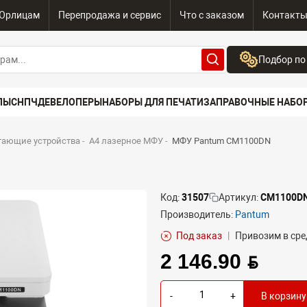
Юрлицам
Перепродажа и сервис
Что с заказом
Контакт
Подбор по
Бренд:
ПЫ
СНПЧ
ДЕВЕЛОПЕРЫ
НАБОРЫ ДЛЯ ПЕЧАТИ
ЗАПРАВОЧНЫЕ НАБО
Выберите бренд
Устройство:
тающие устройства
-
A4 лазерное МФУ
-
МФУ Pantum CM1100DN
Сначала выберите
Код:
31507
Артикул:
CM1100D
Производитель:
Pantum
Под заказ
|
Привозим в сре
2 146.90 BYN
-
+
В корзину