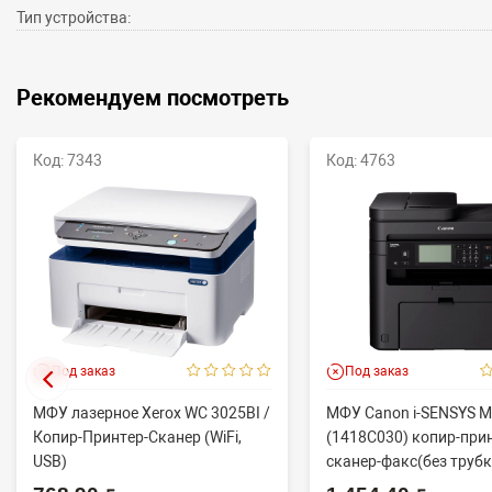
Тип устройства:
Рекомендуем посмотреть
Код: 7343
Код: 4763
Под заказ
Под заказ
МФУ лазерное Xerox WC 3025BI /
МФУ Canon i-SENSYS 
Копир-Принтер-Сканер (WiFi,
(1418C030) копир-при
USB)
сканер-факс(без трубки