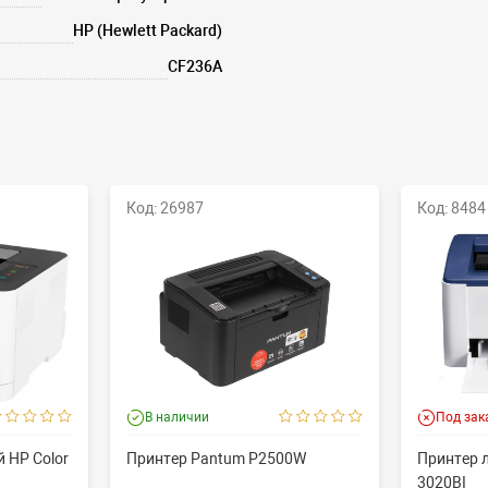
HP (Hewlett Packard)
CF236A
Код: 26987
Код: 8484
В наличии
Под зак
 HP Color
Принтер Pantum P2500W
Принтер 
3020BI