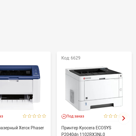
Код: 6629
аз
Под заказ
лазерный Xerox Phaser
Принтер Kyocera ECOSYS
P2040dn 1102RX3NL0