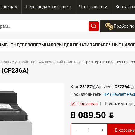
Юрлицам
Перепродажа и сервис
Что с заказом
Контакт
Подбор по
Бренд:
ПЫ
СНПЧ
ДЕВЕЛОПЕРЫ
НАБОРЫ ДЛЯ ПЕЧАТИ
ЗАПРАВОЧНЫЕ НАБО
Выберите бренд
Устройство:
тающие устройства
-
A4 лазерный принтер
-
Принтер HP LaserJet Enterpr
Сначала выберите
 (CF236A)
Код:
28187
Артикул:
CF236A
Производитель:
HP (Hewlett Pac
Под заказ
|
Привозим в сре
8 089.50 BYN
-
+
В корзину