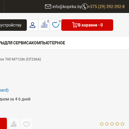
ы
info@kopirka.by
+375 (29) 392-392-8
0
0
 устройству
В корзине
- 0
РЫ
ДЛЯ СЕРВИСА
КОМПЬЮТЕРНОЕ
ise 700 M712dn (CF236A)
 бренд
kard)
днем за 4-6 дней