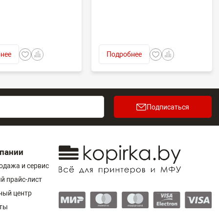
нее
Подробнее
Подписаться
пании
одажа и сервис
й прайс-лист
ный центр
ты