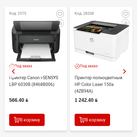
Код: 2575
Код: 28208
Под заказ
Под заказ
Принтер Canon i-SENSYS
Принтер полноцветный
LBP 6030B (8468B006)
HP Color Laser 150a
(4ZB94A)
566.40 BYN
1 242.40 BYN
В корзину
В корзину