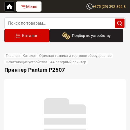
Меню
+375 (29) 392-392-8
Подбор по устройству
Бренд:
Главная
Каталог
Офисная техника и торговое оборудование
Выберите бренд
Печатающие устройства
A4 лазерный принтер
Принтер Pantum P2507
Устройство:
Сначала выберите бренд