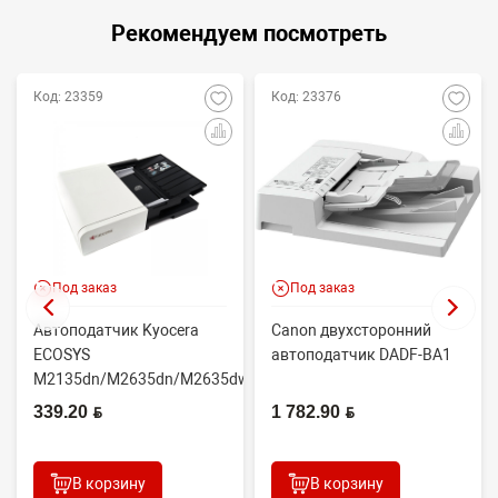
Рекомендуем посмотреть
Код: 23359
Код: 23376
Под заказ
Под заказ
Автоподатчик Kyocera
Canon двухсторонний
ECOSYS
автоподатчик DADF-BA1
M2135dn/M2635dn/M2635dw/M2735dw
(OEM) 302S093010
339.20 BYN
1 782.90 BYN
(тех.упа...
В корзину
В корзину