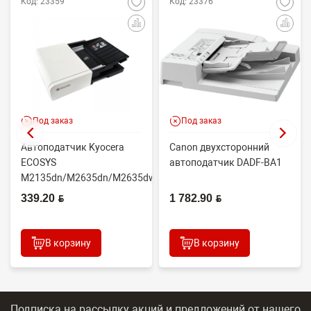
Код: 23359
Код: 23376
Под заказ
Под заказ
Автоподатчик Kyocera
Canon двухсторонний
ECOSYS
автоподатчик DADF-BA1
M2135dn/M2635dn/M2635dw/M2735dw
(OEM) 302S093010
339.20 BYN
1 782.90 BYN
(тех.упа...
В корзину
В корзину
Подписка на рассылку акций и предложений
от нашего