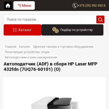
Меню
+375 (29) 392-392-8
Подбор по устройству
Бренд:
Главная
Каталог
Офисная техника и торговое оборудование
Выберите бренд
Печатающие устройства: опции
Автоподатчики и узлы сканирования
Устройство:
Автоподатчик (ADF) в сборе HP Laser MFP
Сначала выберите бренд
432fdn (7UQ76-60101) (O)