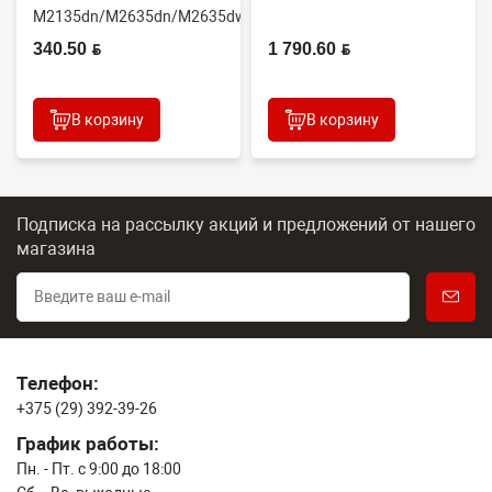
M2135dn/M2635dn/M2635dw/M2735dw
(OEM) 302S093010
340.50 BYN
1 790.60 BYN
(тех.упа...
В корзину
В корзину
Подписка на рассылку акций и предложений
от нашего
магазина
Телефон:
+375 (29) 392-39-26
График работы:
Пн. - Пт. с 9:00 до 18:00