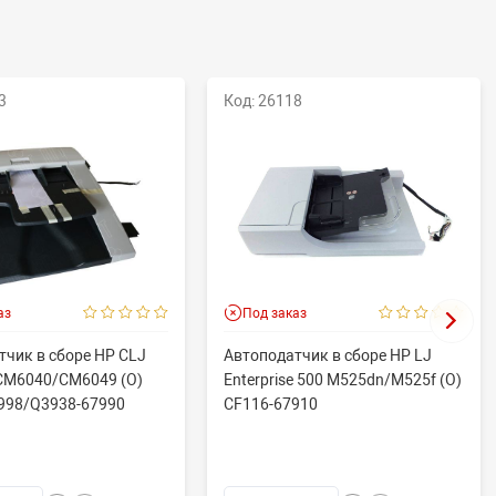
3
Код: 26118
аз
Под заказ
тчик в сборе HP CLJ
Автоподатчик в сборе HP LJ
M6040/CM6049 (O)
Enterprise 500 M525dn/M525f (O)
998/Q3938-67990
CF116-67910