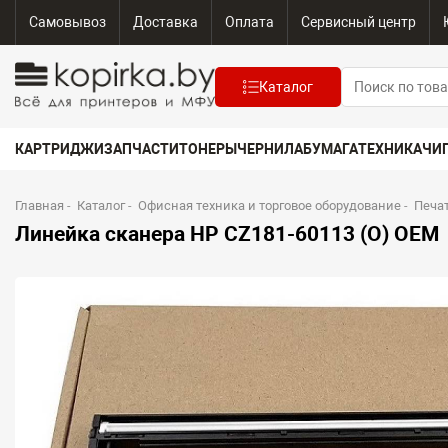
Самовывоз
Доставка
Оплата
Сервисный центр
Каталог
КАРТРИДЖИ
ЗАПЧАСТИ
ТОНЕРЫ
ЧЕРНИЛА
БУМАГА
ТЕХНИКА
ЧИ
Главная
-
Каталог
-
Офисная техника и торговое оборудование
-
Печа
Линейка сканера HP CZ181-60113 (O) OEM