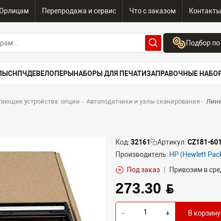
Юрлицам
Перепродажа и сервис
Что с заказом
Контакт
Подбор по
Бренд:
ПЫ
СНПЧ
ДЕВЕЛОПЕРЫ
НАБОРЫ ДЛЯ ПЕЧАТИ
ЗАПРАВОЧНЫЕ НАБО
Выберите бренд
Устройство:
тающие устройства: опции
-
Автоподатчики и узлы сканирования
-
Лине
Сначала выберите
Код:
32161
Артикул:
CZ181-60
Производитель:
HP (Hewlett Pac
Под заказ
|
Привозим в сре
273.30 BYN
-
+
В корзину