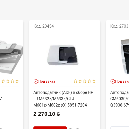
Код: 23454
Код: 2703
Под заказ
Под зак
Автоподатчик (ADF) в сборе HP
Автопода
A1
LJ M632z/M633z/CLJ
CM6030/C
M681z/M682z (O) 5851-7204
Q3938-67
2 270.10 BYN