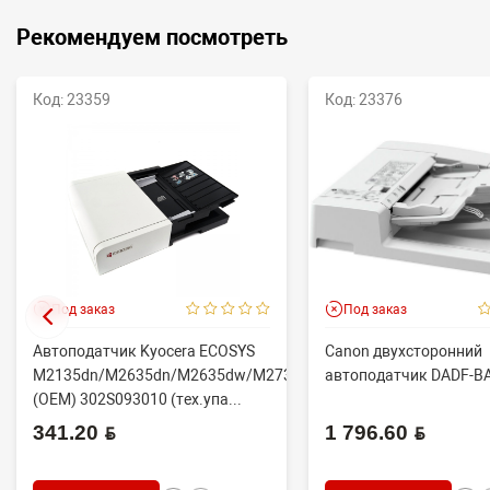
Рекомендуем посмотреть
Код: 23359
Код: 23376
Под заказ
Под заказ
Автоподатчик Kyocera ECOSYS
Canon двухсторонний
M2135dn/M2635dn/M2635dw/M2735dw
автоподатчик DADF-B
(OEM) 302S093010 (тех.упа...
341.20 BYN
1 796.60 BYN