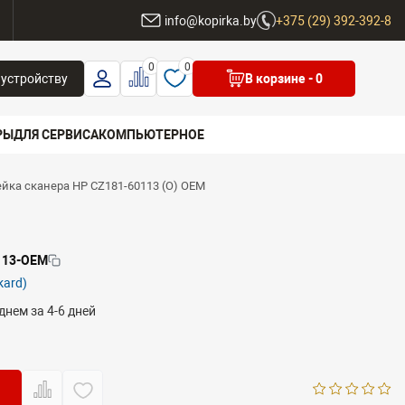
ы
info@kopirka.by
+375 (29) 392-392-8
0
0
 устройству
В корзине
- 0
РЫ
ДЛЯ СЕРВИСА
КОМПЬЮТЕРНОЕ
йка сканера HP CZ181-60113 (O) OEM
 бренд
113-OEM
kard)
днем за 4-6 дней