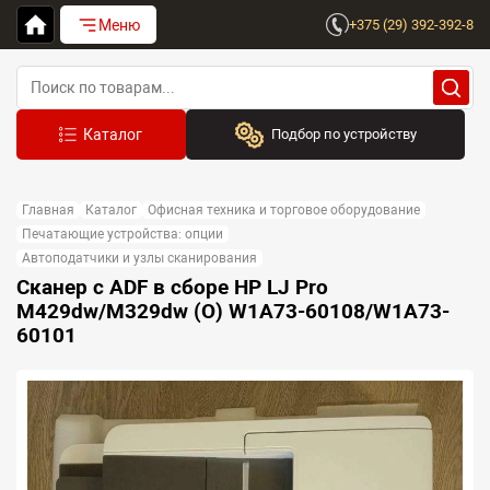
Меню
+375 (29) 392-392-8
Подбор по устройству
Бренд:
Главная
Каталог
Офисная техника и торговое оборудование
Выберите бренд
Печатающие устройства: опции
Автоподатчики и узлы сканирования
Устройство:
Сканер с ADF в сборе HP LJ Pro
Сначала выберите бренд
M429dw/M329dw (O) W1A73-60108/W1A73-
60101