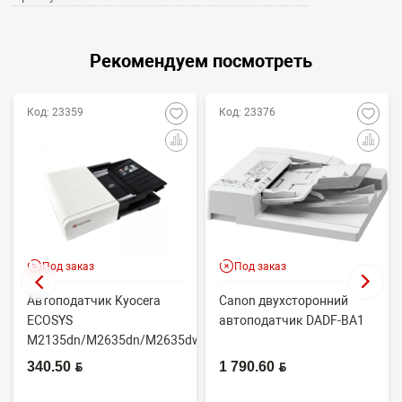
Рекомендуем посмотреть
Код: 23359
Код: 23376
Под заказ
Под заказ
Автоподатчик Kyocera
Canon двухсторонний
ECOSYS
автоподатчик DADF-BA1
M2135dn/M2635dn/M2635dw/M2735dw
(OEM) 302S093010
340.50 BYN
1 790.60 BYN
(тех.упа...