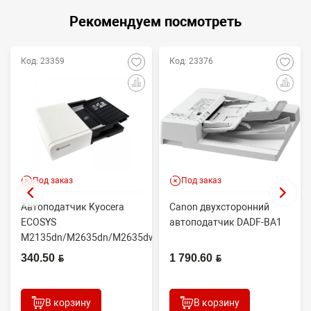
Рекомендуем посмотреть
Код: 23359
Код: 23376
Под заказ
Под заказ
Автоподатчик Kyocera
Canon двухсторонний
ECOSYS
автоподатчик DADF-BA1
M2135dn/M2635dn/M2635dw/M2735dw
(OEM) 302S093010
340.50 BYN
1 790.60 BYN
(тех.упа...
В корзину
В корзину