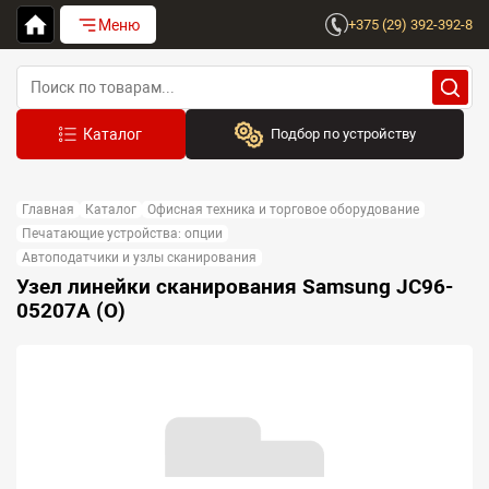
Меню
+375 (29) 392-392-8
Подбор по устройству
Бренд:
Главная
Каталог
Офисная техника и торговое оборудование
Выберите бренд
Печатающие устройства: опции
Автоподатчики и узлы сканирования
Устройство:
Узел линейки сканирования Samsung JC96-
Сначала выберите бренд
05207A (O)