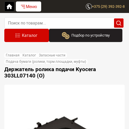
Меню
+375 (29) 392-392-8
Подбор по устройству
Бренд:
Главная
Каталог
Запасные части
Выберите бренд
Подача бумаги (ролики, торм.площадки, муфты)
Держатель ролика подачи Kyocera
Устройство:
303LL07140 (O)
Сначала выберите бренд