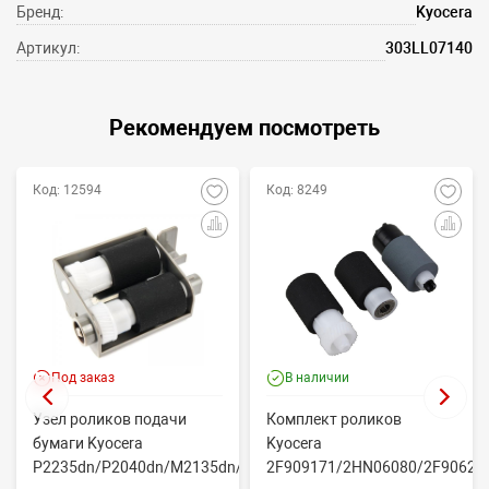
Бренд:
Kyocera
Артикул:
303LL07140
Рекомендуем посмотреть
Код: 12594
Код: 8249
Под заказ
В наличии
Узел роликов подачи
Комплект роликов
бумаги Kyocera
Kyocera
P2235dn/P2040dn/M2135dn/M2635dn/M2735dw/M2040dn
2F909171/2HN06080/2F90623