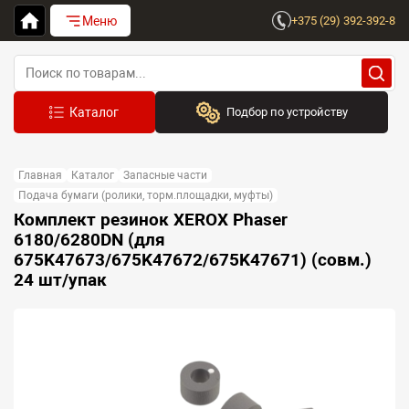
Меню
+375 (29) 392-392-8
Подбор по устройству
Бренд:
Главная
Каталог
Запасные части
Выберите бренд
Подача бумаги (ролики, торм.площадки, муфты)
Комплект резинок XEROX Phaser
Устройство:
6180/6280DN (для
Сначала выберите бренд
675K47673/675K47672/675K47671) (совм.)
24 шт/упак