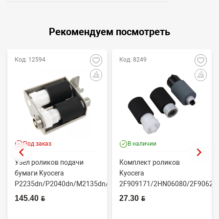
Рекомендуем посмотреть
Код: 12594
Код: 8249
Под заказ
В наличии
Узел роликов подачи
Комплект роликов
бумаги Kyocera
Kyocera
P2235dn/P2040dn/M2135dn/M2635dn/M2735dw/M2040dn
2F909171/2HN06080/2F90623
(O...
(CET7806)
145.40 BYN
27.30 BYN
2100DN/4100DN/4200DN/60...