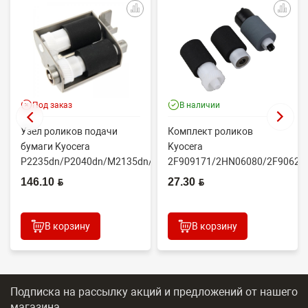
Под заказ
В наличии
Узел роликов подачи
Комплект роликов
бумаги Kyocera
Kyocera
P2235dn/P2040dn/M2135dn/M2635dn/M2735dw/M2040dn
2F909171/2HN06080/2F90623
(O...
(CET7806)
146.10 BYN
27.30 BYN
2100DN/4100DN/4200DN/60...
В корзину
В корзину
Подписка на рассылку акций и предложений
от нашего
магазина