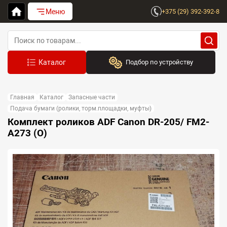
Меню
+375 (29) 392-392-8
Подбор по устройству
Бренд:
Главная
Каталог
Запасные части
Выберите бренд
Подача бумаги (ролики, торм.площадки, муфты)
Комплект роликов ADF Canon DR-205/ FM2-
Устройство:
A273 (O)
Сначала выберите бренд