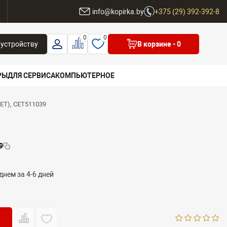
ы
info@kopirka.by
+375 (29) 392-392-8
0
0
 устройству
В корзине
- 0
РЫ
ДЛЯ СЕРВИСА
КОМПЬЮТЕРНОЕ
ET), CET511039
 бренд
9
днем за 4-6 дней