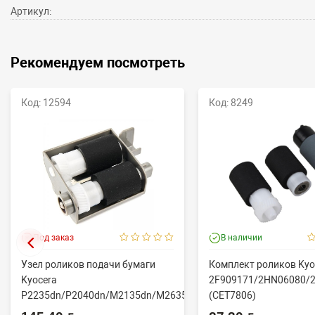
Артикул:
Рекомендуем посмотреть
Код: 12594
Код: 8249
Под заказ
В наличии
Узел роликов подачи бумаги
Комплект роликов Kyo
Kyocera
2F909171/2HN06080/
P2235dn/P2040dn/M2135dn/M2635dn/M2735dw/M2040dn
(CET7806)
(O...
2100DN/4100DN/4200D