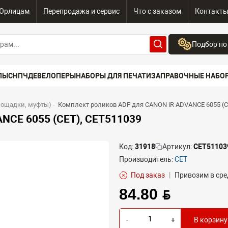
Юрлицам
Перепродажа и сервис
Что с заказом
Контакт
Подбор по
Бренд:
ПЫ
СНПЧ
ДЕВЕЛОПЕРЫ
НАБОРЫ ДЛЯ ПЕЧАТИ
ЗАПРАВОЧНЫЕ НАБО
Выберите бренд
Устройство:
лощадки, муфты)
-
Комплект роликов ADF для CANON iR ADVANCE 6055 (C
Сначала выберите
NCE 6055 (CET), CET511039
Код:
31918
Артикул:
CET51103
Производитель:
CET
Под заказ
|
Привозим в сре
84.80 BYN
-
+
В корзину