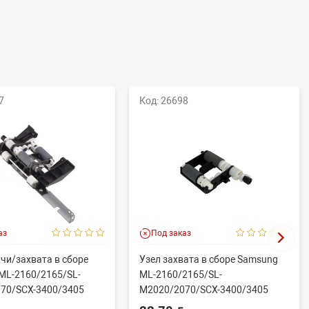
7
Код: 26698
аз
Под заказ
чи/захвата в сборе
Узел захвата в сборе Samsung
ML-2160/2165/SL-
ML-2160/2165/SL-
70/SCX-3400/3405
M2020/2070/SCX-3400/3405
.
(совм) JC93-005...