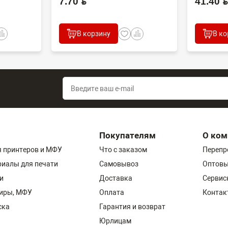
7.70 BYN
41.40 BYN
В корзину
В ко
Покупателям
О ком
 принтеров и МФУ
Что с заказом
Перепр
риалы для печати
Самовывоз
Оптовы
и
Доставка
Сервис
пиры, МФУ
Оплата
Контак
ска
Гарантия и возврат
Юрлицам