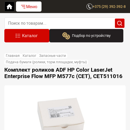
Меню
+375 (29) 392-392-8
Подбор по устройству
Бренд:
Главная
Каталог
Запасные части
Выберите бренд
Подача бумаги (ролики, торм.площадки, муфты)
Комплект роликов ADF HP Color LaserJet
Устройство:
Enterprise Flow MFP M577c (CET), CET511016
Сначала выберите бренд