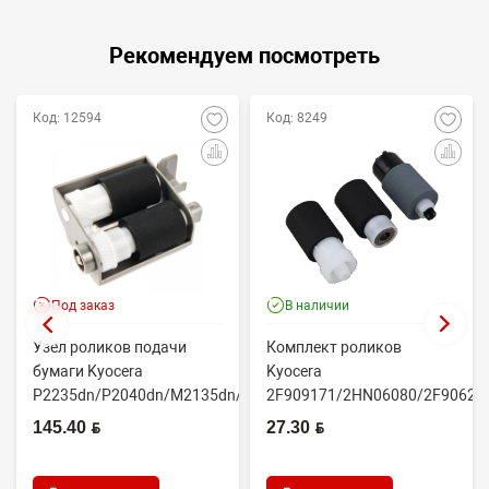
Рекомендуем посмотреть
Код: 12594
Код: 8249
Под заказ
В наличии
Узел роликов подачи
Комплект роликов
бумаги Kyocera
Kyocera
P2235dn/P2040dn/M2135dn/M2635dn/M2735dw/M2040dn
2F909171/2HN06080/2F90623
(O...
(CET7806)
145.40 BYN
27.30 BYN
2100DN/4100DN/4200DN/60...