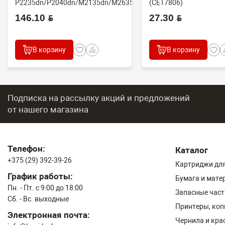
P2235dn/P2040dn/M2135dn/M2635dn/M2735dw/M2040dn
(CET7806)
(O...
2100DN/4100DN/4200D
146.10 BYN
27.30 BYN
В корзину
В корзину
Подписка на рассылку акций и предложений
от нашего магазина
Телефон:
Каталог
+375 (29) 392-39-26
Картриджи для
График работы:
Бумага и мате
Пн. - Пт. с 9:00 до 18:00
Запасные част
Сб. - Вс. выходные
Принтеры, ко
Электронная почта:
Чернила и кра