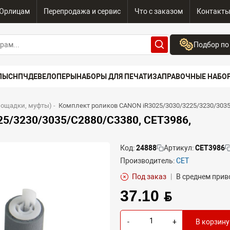
Юрлицам
Перепродажа и сервис
Что с заказом
Контакт
Подбор по
Бренд:
ПЫ
СНПЧ
ДЕВЕЛОПЕРЫ
НАБОРЫ ДЛЯ ПЕЧАТИ
ЗАПРАВОЧНЫЕ НАБО
Выберите бренд
Устройство:
лощадки, муфты)
-
Комплект роликов CANON iR3025/3030/3225/3230/3035
Сначала выберите
5/3230/3035/C2880/C3380, CET3986,
Код:
24888
Артикул:
CET3986
Производитель:
CET
Под заказ
|
В среднем приво
37.10 BYN
-
+
В корзину