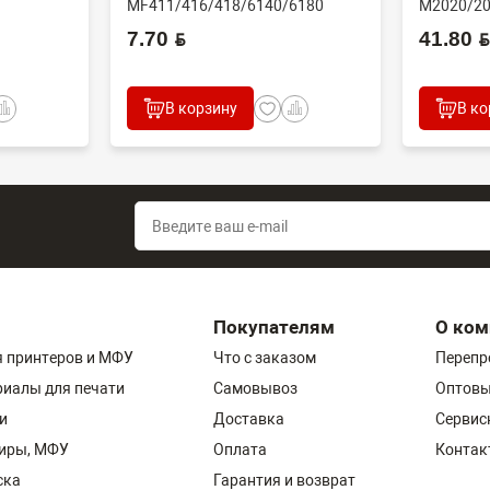
MF411/416/418/6140/6180
M2020/20
N/60...
(CET), DGP0606, FC7-618...
(совм) J..
7.70 BYN
41.80 BYN
В корзину
В ко
Покупателям
О ком
 принтеров и МФУ
Что с заказом
Перепр
риалы для печати
Самовывоз
Оптовы
и
Доставка
Сервис
пиры, МФУ
Оплата
Контак
ска
Гарантия и возврат