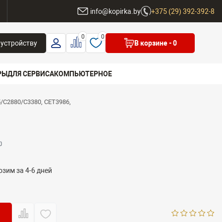
ы
info@kopirka.by
+375 (29) 392-392-8
0
0
 устройству
В корзине
- 0
РЫ
ДЛЯ СЕРВИСА
КОМПЬЮТЕРНОЕ
/C2880/C3380, CET3986,
 бренд
зим за 4-6 дней