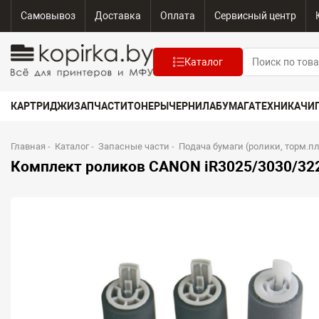
Самовывоз
Доставка
Оплата
Сервисный центр
Каталог
КАРТРИДЖИ
ЗАПЧАСТИ
ТОНЕРЫ
ЧЕРНИЛА
БУМАГА
ТЕХНИКА
ЧИ
Главная
-
Каталог
-
Запасные части
-
Подача бумаги (ролики, торм.п
Комплект роликов CANON iR3025/3030/322