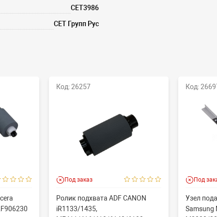
CET3986
СЕТ Групп Рус
Код: 26257
Код: 2669
Под заказ
Под зак
cera
Ролик подхвата ADF CANON
Узел пода
2F906230
iR1133/1435,
Samsung 