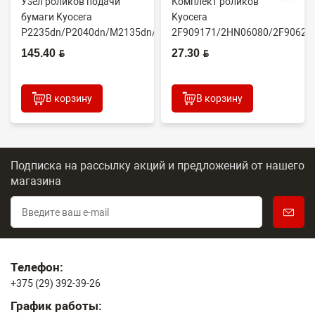
Узел роликов подачи
Комплект роликов
бумаги Kyocera
Kyocera
P2235dn/P2040dn/M2135dn/M2635dn/M2735dw/M2040dn
2F909171/2HN06080/2F90623
(O...
(CET7806)
145.40 BYN
27.30 BYN
2100DN/4100DN/4200DN/60...
В корзину
В корзину
Подписка на рассылку акций и предложений
от нашего
магазина
Телефон:
+375 (29) 392-39-26
График работы: