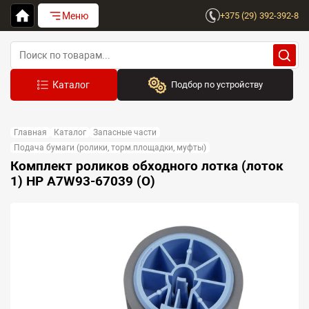
Меню
+375 (29) 392-392-8
Подбор по устройству
Бренд:
Главная
Каталог
Запасные части
Выберите бренд
Подача бумаги (ролики, торм.площадки, муфты)
Комплект роликов обходного лотка (лоток
Устройство:
1) HP A7W93-67039 (O)
Сначала выберите бренд