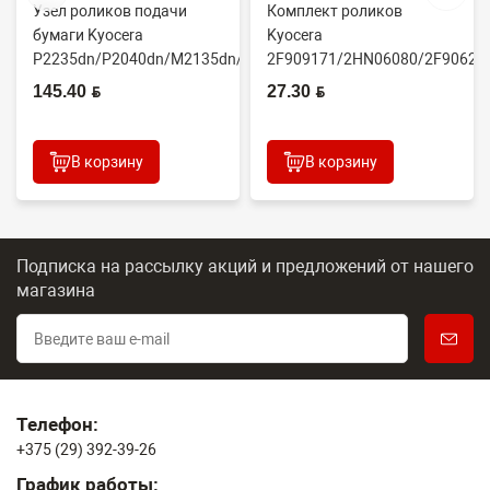
Узел роликов подачи
Комплект роликов
бумаги Kyocera
Kyocera
P2235dn/P2040dn/M2135dn/M2635dn/M2735dw/M2040dn
2F909171/2HN06080/2F90623
(O...
(CET7806)
145.40 BYN
27.30 BYN
2100DN/4100DN/4200DN/60...
В корзину
В корзину
Подписка на рассылку акций и предложений
от нашего
магазина
Телефон:
+375 (29) 392-39-26
График работы: