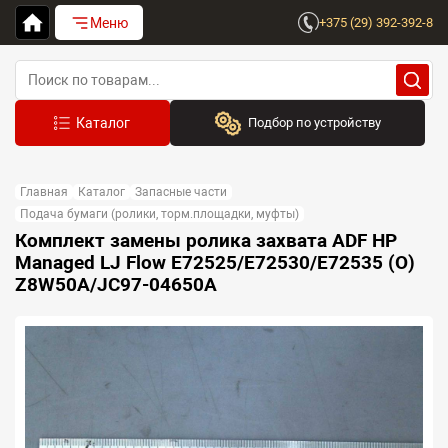
Меню
+375 (29) 392-392-8
Подбор по устройству
Бренд:
Главная
Каталог
Запасные части
Выберите бренд
Подача бумаги (ролики, торм.площадки, муфты)
Комплект замены ролика захвата ADF HP
Устройство:
Managed LJ Flow E72525/E72530/E72535 (O)
Сначала выберите бренд
Z8W50A/JC97-04650A