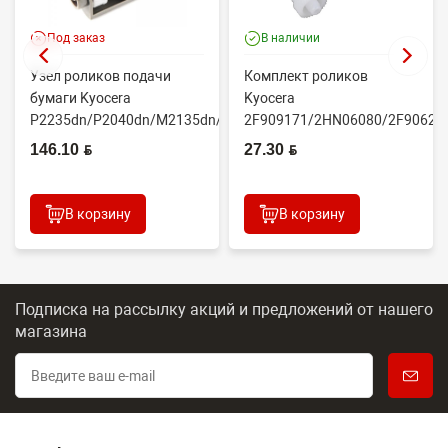
Под заказ
В наличии
Узел роликов подачи
Комплект роликов
бумаги Kyocera
Kyocera
P2235dn/P2040dn/M2135dn/M2635dn/M2735dw/M2040dn
2F909171/2HN06080/2F90623
(O...
(CET7806)
146.10 BYN
27.30 BYN
2100DN/4100DN/4200DN/60...
В корзину
В корзину
Подписка на рассылку акций и предложений
от нашего
магазина