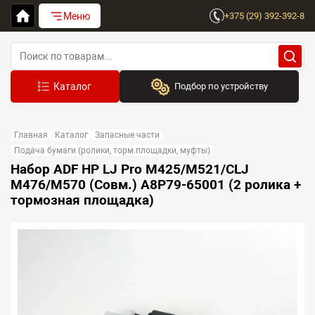
Меню
+375 (29) 392-392-8
Подбор по устройству
Бренд:
Главная
Каталог
Запасные части
Выберите бренд
Подача бумаги (ролики, торм.площадки, муфты)
Набор ADF HP LJ Pro M425/M521/CLJ
Устройство:
M476/M570 (Совм.) A8P79-65001 (2 ролика +
Сначала выберите бренд
тормозная площадка)