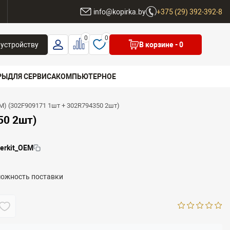
ы
info@kopirka.by
+375 (29) 392-392-8
0
0
 устройству
В корзине
- 0
РЫ
ДЛЯ СЕРВИСА
КОМПЬЮТЕРНОЕ
M) (302F909171 1шт + 302R794350 2шт)
 бренд
50 2шт)
lerkit_OEM
можность поставки