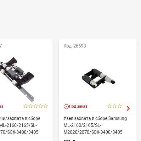
7
Код: 26698
аз
Под заказ
чи/захвата в сборе
Узел захвата в сборе Samsung
ML-2160/2165/SL-
ML-2160/2165/SL-
70/SCX-3400/3405
M2020/2070/SCX-3400/3405
.
(совм) JC93-005...