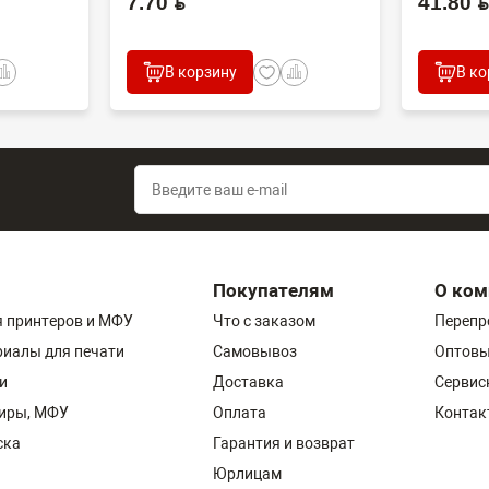
7.70 BYN
41.80 BYN
В корзину
В ко
Покупателям
О ком
 принтеров и МФУ
Что с заказом
Перепр
риалы для печати
Самовывоз
Оптовы
и
Доставка
Сервис
пиры, МФУ
Оплата
Контак
ска
Гарантия и возврат
Юрлицам