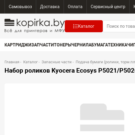
Самовывоз
Доставка
Оплата
Сервисный центр
Каталог
КАРТРИДЖИ
ЗАПЧАСТИ
ТОНЕРЫ
ЧЕРНИЛА
БУМАГА
ТЕХНИКА
ЧИ
Главная
-
Каталог
-
Запасные части
-
Подача бумаги (ролики, торм.п
Набор роликов Kyocera Ecosys P5021/P502