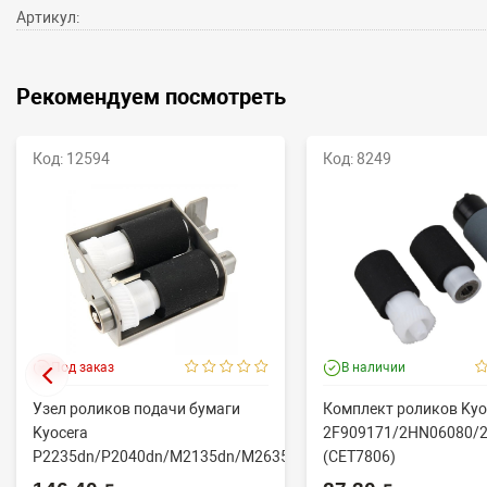
Артикул:
Рекомендуем посмотреть
Код: 12594
Код: 8249
Под заказ
В наличии
Узел роликов подачи бумаги
Комплект роликов Kyo
Kyocera
2F909171/2HN06080/
P2235dn/P2040dn/M2135dn/M2635dn/M2735dw/M2040dn
(CET7806)
(O...
2100DN/4100DN/4200D