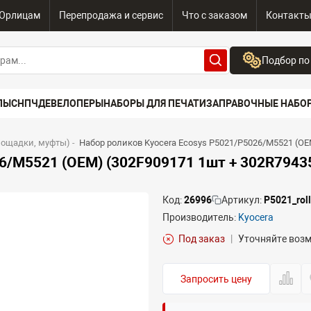
Юрлицам
Перепродажа и сервис
Что с заказом
Контакт
Подбор по
Бренд:
ПЫ
СНПЧ
ДЕВЕЛОПЕРЫ
НАБОРЫ ДЛЯ ПЕЧАТИ
ЗАПРАВОЧНЫЕ НАБО
Выберите бренд
Устройство:
лощадки, муфты)
-
Набор роликов Kyocera Ecosys P5021/P5026/M5521 (OE
Сначала выберите
6/M5521 (OEM) (302F909171 1шт + 302R7943
Код:
26996
Артикул:
P5021_rol
Производитель:
Kyocera
Под заказ
|
Уточняйте воз
Запросить цену