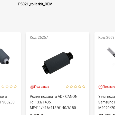
P5021_rollerkit_OEM
Код: 26257
Код: 2669
Под заказ
Под зак
cera
Ролик подхвата ADF CANON
Узел пода
2F906230
iR1133/1435,
Samsung 
MF411/416/418/6140/6180
M2020/20
N/60...
(CET), DGP0606, FC7-618...
(совм) J..