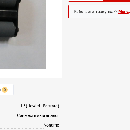
Работаете в закупках?
Мы сд
ы
0
HP (Hewlett Packard)
Совместимый аналог
Noname