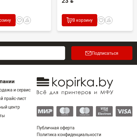
23 BYN
рзину
В корзину
Подписаться
пании
одажа и сервис
й прайс-лист
ный центр
ты
Публичная оферта
Политика конфиденциальности