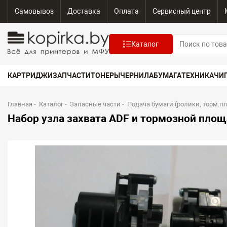
Самовывоз
Доставка
Оплата
Сервисный центр
Каталог
КАРТРИДЖИ
ЗАПЧАСТИ
ТОНЕРЫ
ЧЕРНИЛА
БУМАГА
ТЕХНИКА
ЧИ
Главная
-
Каталог
-
Запасные части
-
Подача бумаги (ролики, торм.п
Набор узла захвата ADF и тормозной площ