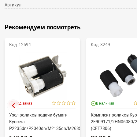
Артикул:
Рекомендуем посмотреть
Код: 12594
Код: 8249
Под заказ
В наличии
Узел роликов подачи бумаги
Комплект роликов Kyo
Kyocera
2F909171/2HN06080/
P2235dn/P2040dn/M2135dn/M2635dn/M2735dw/M2040dn
(CET7806)
(O...
2100DN/4100DN/4200D