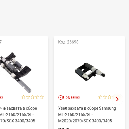
7
Код: 26698
аз
Под заказ
чи/захвата в сборе
Узел захвата в сборе Samsung
ML-2160/2165/SL-
ML-2160/2165/SL-
70/SCX-3400/3405
M2020/2070/SCX-3400/3405
.
(совм) JC93-005...