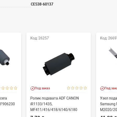
CE538-60137
Код: 26257
Код: 2669
Под заказ
Под зак
cera
Ролик подхвата ADF CANON
Узел пода
2F906230
iR1133/1435,
Samsung 
MF411/416/418/6140/6180
M2020/20
N/60...
(CET), DGP0606, FC7-618...
(совм) J..