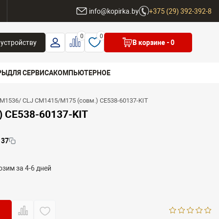
ы
info@kopirka.by
+375 (29) 392-392-8
0
0
 устройству
В корзине
- 0
РЫ
ДЛЯ СЕРВИСА
КОМПЬЮТЕРНОЕ
M1536/ CLJ CM1415/M175 (совм.) CE538-60137-KIT
 бренд
) CE538-60137-KIT
137
зим за 4-6 дней