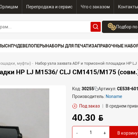
Юрлицам
Перепродажа и сервис
Что с заказом
Контакт
Подбор по
Бренд:
ПЫ
СНПЧ
ДЕВЕЛОПЕРЫ
НАБОРЫ ДЛЯ ПЕЧАТИ
ЗАПРАВОЧНЫЕ НАБО
Выберите бренд
Устройство:
лощадки, муфты)
-
Набор узла захвата ADF и тормозной площадки HP LJ 
Сначала выберите
адки HP LJ M1536/ CLJ CM1415/M175 (совм.
Код:
30255
Артикул:
CE538-60
Производитель:
Noname
Под заказ
|
В среднем приво
40.30 BYN
-
+
В корзину