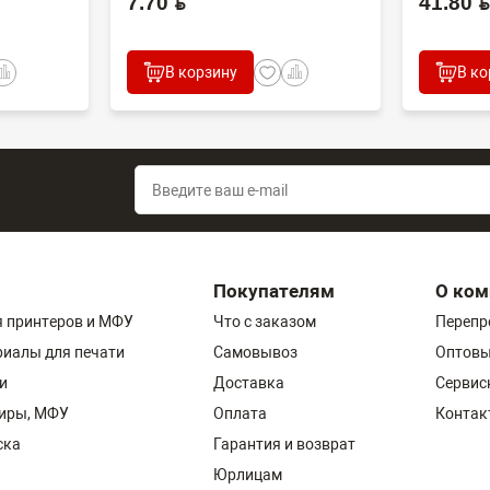
7.70 BYN
41.80 BYN
В корзину
В ко
Покупателям
О ком
 принтеров и МФУ
Что с заказом
Перепр
риалы для печати
Самовывоз
Оптовы
и
Доставка
Сервис
пиры, МФУ
Оплата
Контак
ска
Гарантия и возврат
Юрлицам