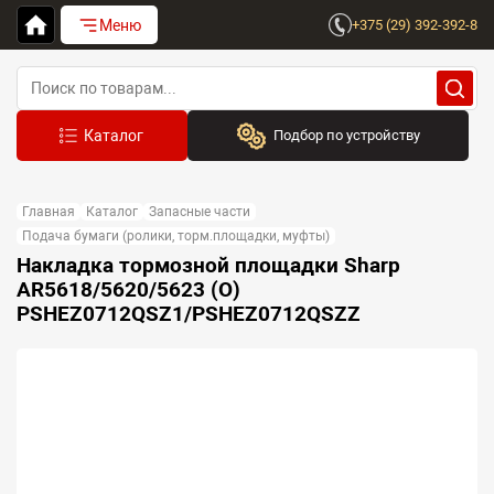
Меню
+375 (29) 392-392-8
Подбор по устройству
Бренд:
Главная
Каталог
Запасные части
Выберите бренд
Подача бумаги (ролики, торм.площадки, муфты)
Накладка тормозной площадки Sharp
Устройство:
AR5618/5620/5623 (O)
Сначала выберите бренд
PSHEZ0712QSZ1/PSHEZ0712QSZZ