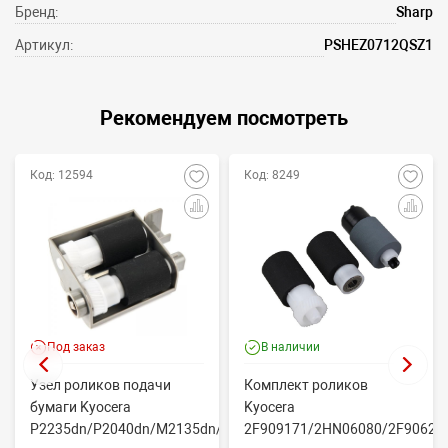
Бренд:
Sharp
Артикул:
PSHEZ0712QSZ1
Рекомендуем посмотреть
Код: 12594
Код: 8249
Под заказ
В наличии
Узел роликов подачи
Комплект роликов
бумаги Kyocera
Kyocera
P2235dn/P2040dn/M2135dn/M2635dn/M2735dw/M2040dn
2F909171/2HN06080/2F90623