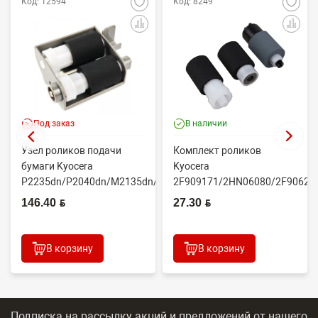
Код: 12594
Код: 8249
Под заказ
В наличии
Узел роликов подачи
Комплект роликов
бумаги Kyocera
Kyocera
P2235dn/P2040dn/M2135dn/M2635dn/M2735dw/M2040dn
2F909171/2HN06080/2F90623
(O...
(CET7806)
146.40 BYN
27.30 BYN
2100DN/4100DN/4200DN/60...
В корзину
В корзину
Подписка на рассылку акций и предложений
от нашего