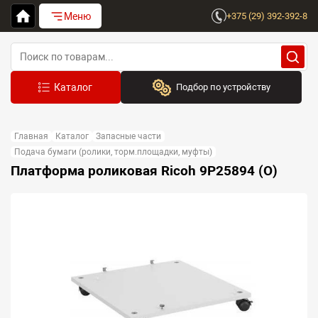
Меню
+375 (29) 392-392-8
Подбор по устройству
Бренд:
Главная
Каталог
Запасные части
Выберите бренд
Подача бумаги (ролики, торм.площадки, муфты)
Платформа роликовая Ricoh 9P25894 (O)
Устройство:
Сначала выберите бренд