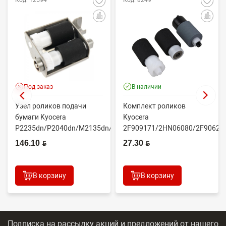
Под заказ
В наличии
Узел роликов подачи
Комплект роликов
бумаги Kyocera
Kyocera
P2235dn/P2040dn/M2135dn/M2635dn/M2735dw/M2040dn
2F909171/2HN06080/2F90623
(O...
(CET7806)
146.10 BYN
27.30 BYN
2100DN/4100DN/4200DN/60...
В корзину
В корзину
Подписка на рассылку акций и предложений
от нашего