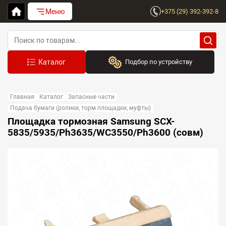
Меню
+375 (29) 392-392-8
Подбор по устройству
Бренд:
Главная
Каталог
Запасные части
Выберите бренд
Подача бумаги (ролики, торм.площадки, муфты)
Площадка тормозная Samsung SCX-
Устройство:
5835/5935/Ph3635/WC3550/Ph3600 (совм)
Сначала выберите бренд