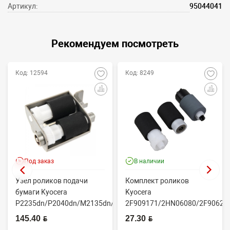
Артикул:
95044041
Рекомендуем посмотреть
Код: 12594
Код: 8249
Под заказ
В наличии
Узел роликов подачи
Комплект роликов
бумаги Kyocera
Kyocera
P2235dn/P2040dn/M2135dn/M2635dn/M2735dw/M2040dn
2F909171/2HN06080/2F90623
(O...
(CET7806)
145.40 BYN
27.30 BYN
2100DN/4100DN/4200DN/60...