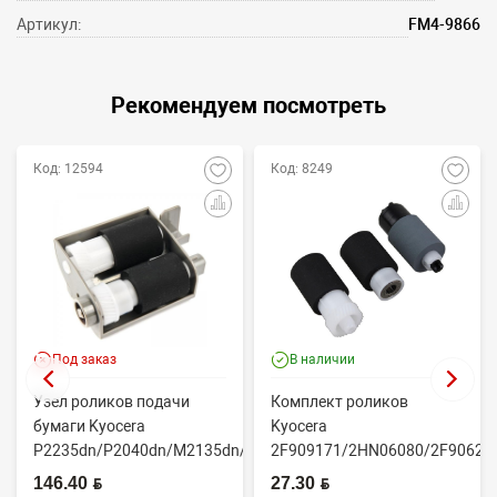
Артикул:
FM4-9866
Рекомендуем посмотреть
Код: 12594
Код: 8249
Под заказ
В наличии
Узел роликов подачи
Комплект роликов
бумаги Kyocera
Kyocera
P2235dn/P2040dn/M2135dn/M2635dn/M2735dw/M2040dn
2F909171/2HN06080/2F90623
(O...
(CET7806)
146.40 BYN
27.30 BYN