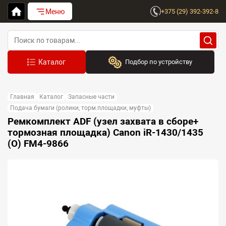
Меню
+375 (29) 392-392-8
Подбор по устройству
Бренд:
Главная
Каталог
Запасные части
Выберите бренд
Подача бумаги (ролики, торм.площадки, муфты)
Ремкомплект ADF (узел захвата в сборе+
Устройство:
тормозная площадка) Canon iR-1430/1435
Сначала выберите бренд
(O) FM4-9866