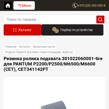
Меню
+375 (29) 392-392-8
Подбор по устройству
Бренд:
Главная
Каталог
Запасные части
Выберите бренд
Подача бумаги (ролики, торм.площадки, муфты)
Резинка ролика подхвата 301022060001-tire
Устройство:
для PANTUM P2200/P2500/M6500/M6600
Сначала выберите бренд
(CET), CET341142PT