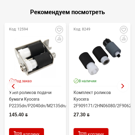
Рекомендуем посмотреть
Код: 12594
Код: 8249
Под заказ
В наличии
Узел роликов подачи
Комплект роликов
бумаги Kyocera
Kyocera
P2235dn/P2040dn/M2135dn/M2635dn/M2735dw/M2040dn
2F909171/2HN06080/2F90623
(O...
(CET7806)
145.40 BYN
27.30 BYN
2100DN/4100DN/4200DN/60...
В корзину
В корзину