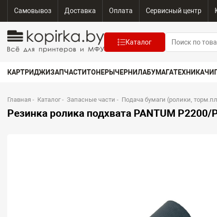
Самовывоз
Доставка
Оплата
Сервисный центр
Каталог
КАРТРИДЖИ
ЗАПЧАСТИ
ТОНЕРЫ
ЧЕРНИЛА
БУМАГА
ТЕХНИКА
ЧИ
Главная
-
Каталог
-
Запасные части
-
Подача бумаги (ролики, торм.п
Резинка ролика подхвата PANTUM P2200/P