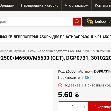
Юрлицам
Перепродажа и сервис
Что с заказом
Контакт
Подбор по
Бренд:
ПЫ
СНПЧ
ДЕВЕЛОПЕРЫ
НАБОРЫ ДЛЯ ПЕЧАТИ
ЗАПРАВОЧНЫЕ НАБО
Выберите бренд
Устройство:
лощадки, муфты)
-
Резинка ролика подхвата PANTUM P2200/P2500/M6500/M
Сначала выберите
2500/M6500/M6600 (CET), DGP0731, 3010220
Код:
26303
Артикул:
DGP0731
Производитель:
CET
Под заказ
|
Привозим в сре
5.60 BYN
-
+
В корзину