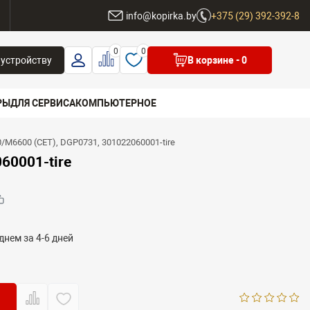
ы
info@kopirka.by
+375 (29) 392-392-8
0
0
 устройству
В корзине
- 0
РЫ
ДЛЯ СЕРВИСА
КОМПЬЮТЕРНОЕ
6600 (CET), DGP0731, 301022060001-tire
 бренд
60001-tire
днем за 4-6 дней