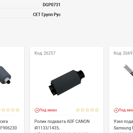
DGP0731
СЕТ Групп Рус
Код: 26697
Под заказ
вата ADF CANON
Узел подачи/захвата в сборе
,
Samsung ML-2160/2165/SL-