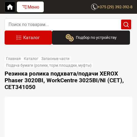
Меню
+375 (29) 392-392-8
Подбор по устройству
Бренд:
Главная
Каталог
Запасные части
Выберите бренд
Подача бумаги (ролики, торм.площадки, муфты)
Резинка ролика подхвата/подачи XEROX
Устройство:
Phaser 3020BI, WorkCentre 3025BI/NI (CET),
Сначала выберите бренд
CET341050