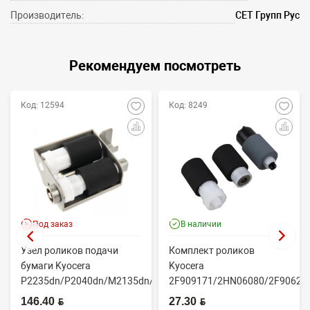
Производитель:
СЕТ Групп Рус
Рекомендуем посмотреть
Код: 12594
Код: 8249
Под заказ
В наличии
Узел роликов подачи
Комплект роликов
бумаги Kyocera
Kyocera
P2235dn/P2040dn/M2135dn/M2635dn/M2735dw/M2040dn
2F909171/2HN06080/2F90623
(O...
(CET7806)
146.40 BYN
27.30 BYN