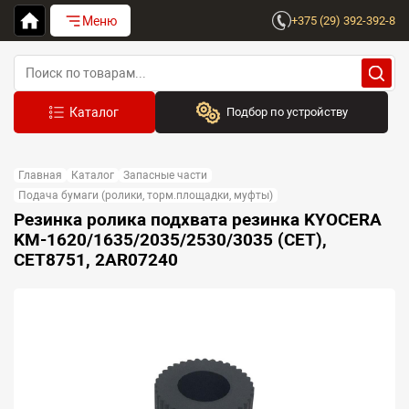
Меню
+375 (29) 392-392-8
Подбор по устройству
Бренд:
Главная
Каталог
Запасные части
Выберите бренд
Подача бумаги (ролики, торм.площадки, муфты)
Резинка ролика подхвата резинка KYOCERA
Устройство:
KM-1620/1635/2035/2530/3035 (CET),
Сначала выберите бренд
CET8751, 2AR07240