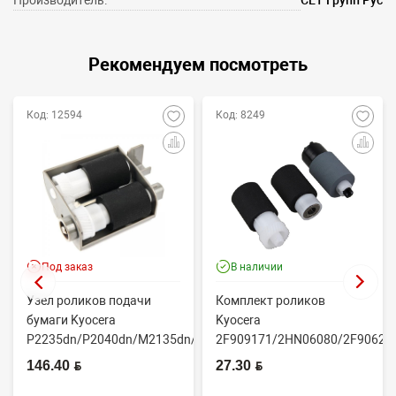
Рекомендуем посмотреть
Код: 12594
Код: 8249
Под заказ
В наличии
Узел роликов подачи
Комплект роликов
бумаги Kyocera
Kyocera
P2235dn/P2040dn/M2135dn/M2635dn/M2735dw/M2040dn
2F909171/2HN06080/2F90623
(O...
(CET7806)
146.40 BYN
27.30 BYN
2100DN/4100DN/4200DN/60...