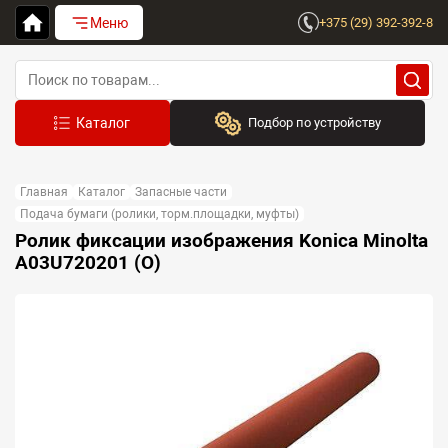
Меню
+375 (29) 392-392-8
Подбор по устройству
Бренд:
Главная
Каталог
Запасные части
Выберите бренд
Подача бумаги (ролики, торм.площадки, муфты)
Ролик фиксации изображения Konica Minolta
Устройство:
A03U720201 (O)
Сначала выберите бренд