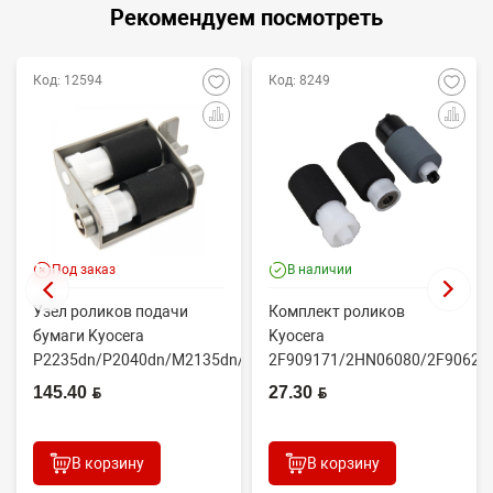
Рекомендуем посмотреть
Код: 12594
Код: 8249
Под заказ
В наличии
Узел роликов подачи
Комплект роликов
бумаги Kyocera
Kyocera
P2235dn/P2040dn/M2135dn/M2635dn/M2735dw/M2040dn
2F909171/2HN06080/2F90623
(O...
(CET7806)
145.40 BYN
27.30 BYN
2100DN/4100DN/4200DN/60...
В корзину
В корзину