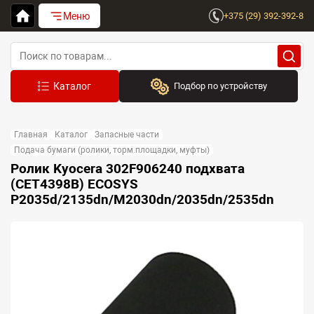
Меню
+375 (29) 392-392-8
Подбор по устройству
Бренд:
Главная
Каталог
Запасные части
Выберите бренд
Подача бумаги (ролики, торм.площадки, муфты)
Ролик Kyocera 302F906240 подхвата
Устройство:
(CET4398B) ECOSYS
Сначала выберите бренд
P2035d/2135dn/M2030dn/2035dn/2535dn