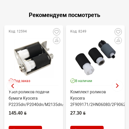
Рекомендуем посмотреть
Код: 12594
Код: 8249
Под заказ
В наличии
Узел роликов подачи
Комплект роликов
бумаги Kyocera
Kyocera
P2235dn/P2040dn/M2135dn/M2635dn/M2735dw/M2040dn
2F909171/2HN06080/2F90623
(O...
(CET7806)
145.40 BYN
27.30 BYN
2100DN/4100DN/4200DN/60...