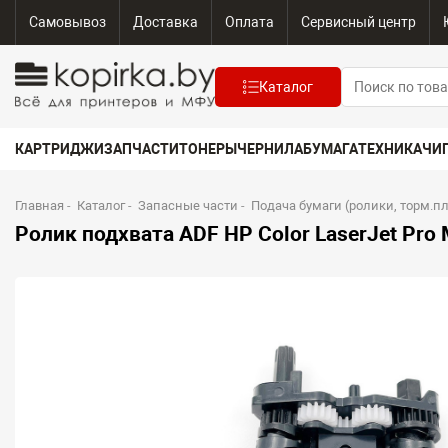
Самовывоз
Доставка
Оплата
Сервисный центр
Каталог
КАРТРИДЖИ
ЗАПЧАСТИ
ТОНЕРЫ
ЧЕРНИЛА
БУМАГА
ТЕХНИКА
ЧИ
Главная
-
Каталог
-
Запасные части
-
Подача бумаги (ролики, торм.п
Ролик подхвата ADF HP Color LaserJet Pr