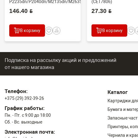
P2235dn/P2040dn/M2135dn/M2635dn/M2735dw/M2040dn
(CET7806)
(O...
2100DN/4100DN/4200D
146.40 BYN
27.30 BYN
В корзину
В корзину
Подписка на рассылку акций и предложений
от нашего магазина
Телефон:
Каталог
+375 (29) 392-39-26
Картриджи для
График работы:
Бумага и мате
Пн. - Пт. с 9:00 до 18:00
Запасные част
Сб. - Вс. выходные
Принтеры, ко
Электронная почта:
Чернила и кра