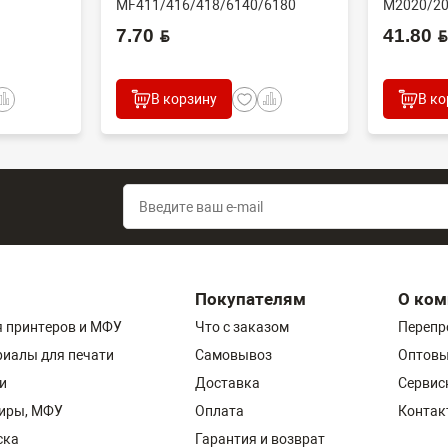
MF411/416/418/6140/6180
M2020/20
N/60...
(CET), DGP0606, FC7-618...
(совм) J..
7.70 BYN
41.80 BYN
В корзину
В ко
Покупателям
О ком
 принтеров и МФУ
Что с заказом
Перепр
риалы для печати
Самовывоз
Оптовы
и
Доставка
Сервис
пиры, МФУ
Оплата
Контак
ска
Гарантия и возврат