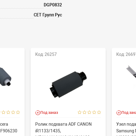
DGP0832
СЕТ Групп Рус
Код: 26257
Код: 2669
Под заказ
Под зак
cera
Ролик подхвата ADF CANON
Узел пода
2F906230
iR1133/1435,
Samsung 