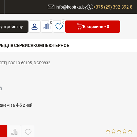
ы
info@kopirka.by
+375 (29) 392-392-8
0
0
 устройству
В корзине
- 0
РЫ
ДЛЯ СЕРВИСА
КОМПЬЮТЕРНОЕ
(CET) B3Q10-60105, DGP0832
 бренд
днем за 4-6 дней