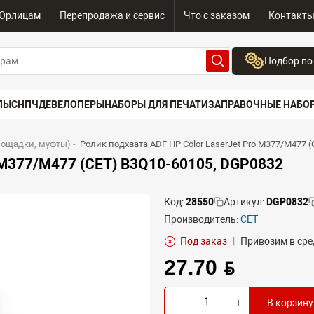
Юрлицам
Перепродажа и сервис
Что с заказом
Контакт
Подбор по
Бренд:
ПЫ
СНПЧ
ДЕВЕЛОПЕРЫ
НАБОРЫ ДЛЯ ПЕЧАТИ
ЗАПРАВОЧНЫЕ НАБО
Выберите бренд
Устройство:
лощадки, муфты)
-
Ролик подхвата ADF HP Color LaserJet Pro M377/M477 
Сначала выберите
o M377/M477 (CET) B3Q10-60105, DGP0832
Код:
28550
Артикул:
DGP0832
Производитель:
CET
Под заказ
|
Привозим в сре
27.70 BYN
-
+
В корзину