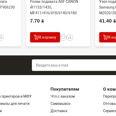
cera
Ролик подхвата ADF CANON
Узел пода
2F906230
iR1133/1435,
Samsung 
MF411/416/418/6140/6180
M2020/20
N/60...
(CET), DGP0606, FC7-618...
(совм) J..
7.70 BYN
41.40 BYN
В корзину
В ко
Покупателям
О ком
 принтеров и МФУ
Что с заказом
Перепр
риалы для печати
Самовывоз
Оптовы
и
Доставка
Сервис