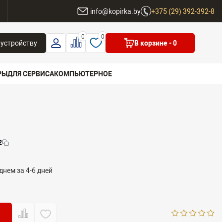
ы
info@kopirka.by
+375 (29) 392-392-8
0
0
 устройству
В корзине
- 0
РЫ
ДЛЯ СЕРВИСА
КОМПЬЮТЕРНОЕ
 бренд
2
днем за 4-6 дней