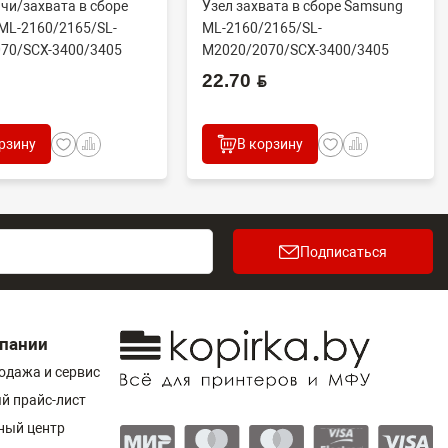
чи/захвата в сборе
Узел захвата в сборе Samsung
ML-2160/2165/SL-
ML-2160/2165/SL-
70/SCX-3400/3405
M2020/2070/SCX-3400/3405
.
(совм) JC93-005...
22.70 BYN
рзину
В корзину
Подписаться
пании
одажа и сервис
й прайс-лист
ный центр