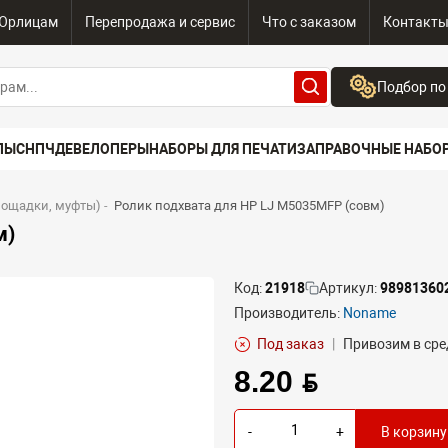
Юрлицам
Перепродажа и сервис
Что с заказом
Контакт
Подбор по
Бренд:
ПЫ
СНПЧ
ДЕВЕЛОПЕРЫ
НАБОРЫ ДЛЯ ПЕЧАТИ
ЗАПРАВОЧНЫЕ НАБО
Выберите бренд
Устройство:
лощадки, муфты)
-
Ролик подхвата для HP LJ M5035MFP (совм)
Сначала выберите
м)
Код:
21918
Артикул:
98981360
Производитель:
Noname
Под заказ
|
Привозим в сре
8.20 BYN
-
+
В корзину