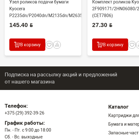
Узел роликов подачи бумаги
Комплект роликов Kyo
Kyocera
2F909171/2HN06080/
P2235dn/P2040dn/M2135dn/M2635dn/M2735dw/M2040dn
(CET7806)
(O...
2100DN/4100DN/4200D
145.40 BYN
27.30 BYN
В корзину
В корзину
Подписка на рассылку акций и предложений
от нашего магазина
Телефон:
Каталог
+375 (29) 392-39-26
Картриджи для
График работы:
Бумага и мате
Пн. - Пт. с 9:00 до 18:00
Запасные част
Сб. - Вс. выходные