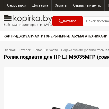
Самовывоз
Доставка
Оплата
Сервисный центр
Каталог
КАРТРИДЖИ
ЗАПЧАСТИ
ТОНЕРЫ
ЧЕРНИЛА
БУМАГА
ТЕХНИКА
ЧИ
Главная
-
Каталог
-
Запасные части
-
Подача бумаги (ролики, торм.п
Ролик подхвата для HP LJ M5035MFP (сов