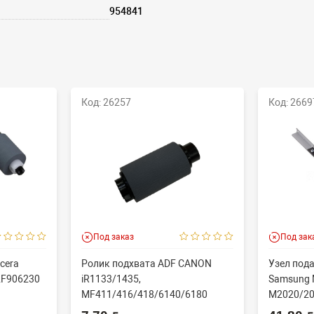
954841
Код: 26257
Код: 2669
Под заказ
Под зак
cera
Ролик подхвата ADF CANON
Узел пода
2F906230
iR1133/1435,
Samsung 
MF411/416/418/6140/6180
M2020/20
N/60...
(CET), DGP0606, FC7-618...
(совм) J..