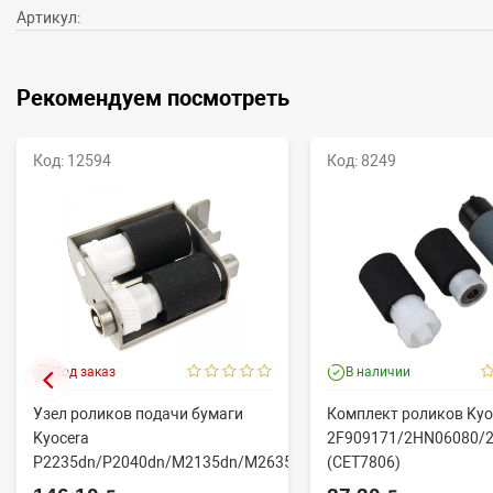
Артикул:
Рекомендуем посмотреть
Код: 12594
Код: 8249
Под заказ
В наличии
Узел роликов подачи бумаги
Комплект роликов Kyo
Kyocera
2F909171/2HN06080/
P2235dn/P2040dn/M2135dn/M2635dn/M2735dw/M2040dn
(CET7806)
(O...
2100DN/4100DN/4200D