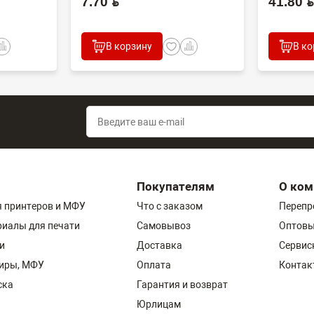
7.70 BYN
41.80 BYN
В корзину
В ко
Покупателям
О ком
 принтеров и МФУ
Что с заказом
Перепр
риалы для печати
Самовывоз
Оптовы
и
Доставка
Сервис
пиры, МФУ
Оплата
Контак
ска
Гарантия и возврат
Юрлицам