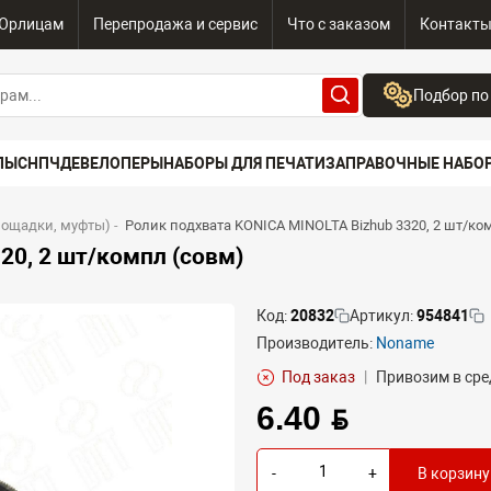
Юрлицам
Перепродажа и сервис
Что с заказом
Контакт
Подбор по
Бренд:
ПЫ
СНПЧ
ДЕВЕЛОПЕРЫ
НАБОРЫ ДЛЯ ПЕЧАТИ
ЗАПРАВОЧНЫЕ НАБО
Выберите бренд
Устройство:
лощадки, муфты)
-
Ролик подхвата KONICA MINOLTA Bizhub 3320, 2 шт/ко
Сначала выберите
20, 2 шт/компл (совм)
Код:
20832
Артикул:
954841
Производитель:
Noname
Под заказ
|
Привозим в сре
6.40 BYN
-
+
В корзину