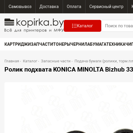
Самовывоз
Доставка
Оплата
Сервисный центр
Каталог
КАРТРИДЖИ
ЗАПЧАСТИ
ТОНЕРЫ
ЧЕРНИЛА
БУМАГА
ТЕХНИКА
ЧИ
Главная
-
Каталог
-
Запасные части
-
Подача бумаги (ролики, торм.п
Ролик подхвата KONICA MINOLTA Bizhub 33