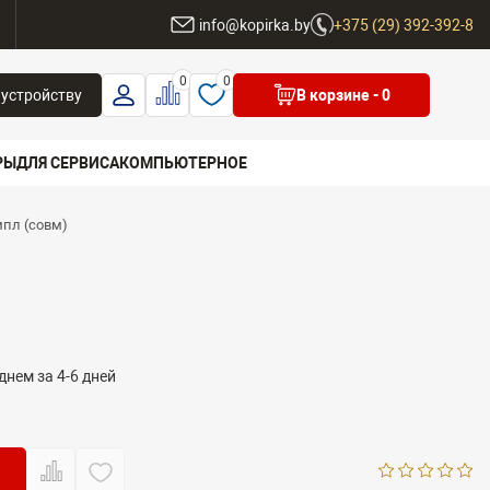
ы
info@kopirka.by
+375 (29) 392-392-8
0
0
 устройству
В корзине
- 0
РЫ
ДЛЯ СЕРВИСА
КОМПЬЮТЕРНОЕ
мпл (совм)
 бренд
днем за 4-6 дней