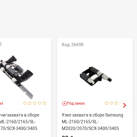
7
Код: 26698
аз
Под заказ
чи/захвата в сборе
Узел захвата в сборе Samsung
ML-2160/2165/SL-
ML-2160/2165/SL-
70/SCX-3400/3405
M2020/2070/SCX-3400/3405
.
(совм) JC93-005...