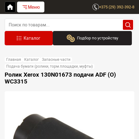
Меню
+375 (29) 392-392-8
Подбор по устройству
Бренд:
Главная
Каталог
Запасные части
Выберите бренд
Подача бумаги (ролики, торм.площадки, муфты)
Ролик Xerox 130N01673 подачи ADF (O)
Устройство:
WC3315
Сначала выберите бренд