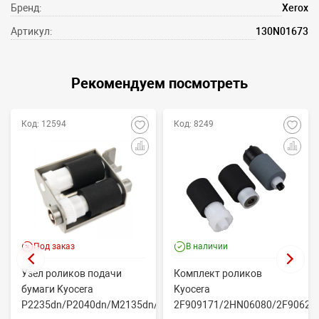
Бренд:
Xerox
Артикул:
130N01673
Рекомендуем посмотреть
Код: 12594
Код: 8249
Под заказ
В наличии
Узел роликов подачи
Комплект роликов
бумаги Kyocera
Kyocera
P2235dn/P2040dn/M2135dn/M2635dn/M2735dw/M2040dn
2F909171/2HN06080/2F90623