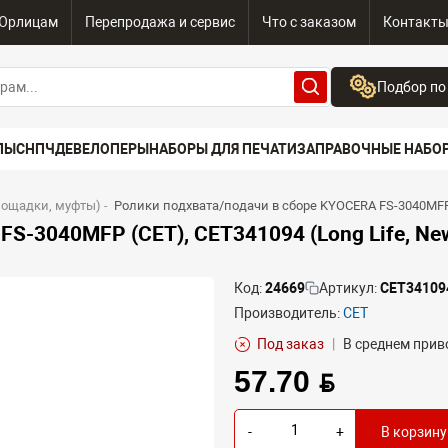
Юрлицам
Перепродажа и сервис
Что с заказом
Контакт
Подбор по
Бренд:
ПЫ
СНПЧ
ДЕВЕЛОПЕРЫ
НАБОРЫ ДЛЯ ПЕЧАТИ
ЗАПРАВОЧНЫЕ НАБО
Выберите бренд
Устройство:
лощадки, муфты)
-
Ролики подхвата/подачи в сборе KYOCERA FS-3040MFP (
Сначала выберите
S-3040MFP (CET), CET341094 (Long Life, Ne
Код:
24669
Артикул:
CET34109
Производитель:
CET
Под заказ
|
В среднем приво
57.70 BYN
-
+
В корзину