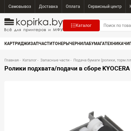
Самовывоз
Доставка
Оплата
Сервисный центр
Каталог
КАРТРИДЖИ
ЗАПЧАСТИ
ТОНЕРЫ
ЧЕРНИЛА
БУМАГА
ТЕХНИКА
ЧИ
Главная
-
Каталог
-
Запасные части
-
Подача бумаги (ролики, торм.п
Ролики подхвата/подачи в сборе KYOCERA F