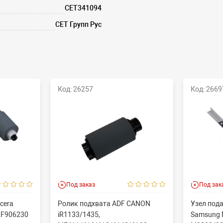
CET341094
СЕТ Групп Рус
Код: 26257
Код: 2669
Под заказ
Под зак
cera
Ролик подхвата ADF CANON
Узел пода
2F906230
iR1133/1435,
Samsung 