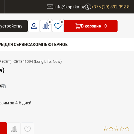
ы
info@kopirka.by
+375 (29) 392-392-8
0
0
 устройству
В корзине
- 0
РЫ
ДЛЯ СЕРВИСА
КОМПЬЮТЕРНОЕ
CET), CET341094 (Long Life, New)
 бренд
w)
4
зим за 4-6 дней