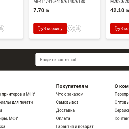
MF411/416/418/6140/6180
M2020/20
N/60...
(CET), DGP0606, FC7-618...
(совм) J..
7.70 BYN
42.10 BYN
В корзину
В ко
Покупателям
О ком
 принтеров и МФУ
Что с заказом
Перепр
риалы для печати
Самовывоз
Оптовы
и
Доставка
Сервис
пиры, МФУ
Оплата
Контак
ска
Гарантия и возврат