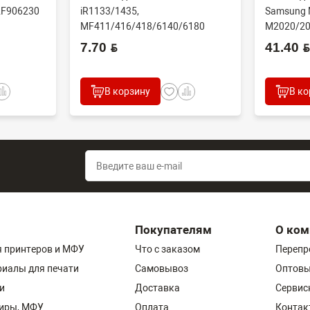
2F906230
iR1133/1435,
Samsung 
MF411/416/418/6140/6180
M2020/20
N/60...
(CET), DGP0606, FC7-618...
(совм) J..
7.70 BYN
41.40 BYN
В корзину
В ко
Покупателям
О ком
 принтеров и МФУ
Что с заказом
Перепр
риалы для печати
Самовывоз
Оптовы
и
Доставка
Сервис
пиры, МФУ
Оплата
Контак