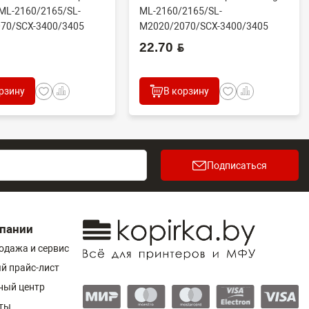
ML-2160/2165/SL-
ML-2160/2165/SL-
70/SCX-3400/3405
M2020/2070/SCX-3400/3405
.
(совм) JC93-005...
22.70 BYN
рзину
В корзину
Подписаться
пании
одажа и сервис
й прайс-лист
ный центр
ты