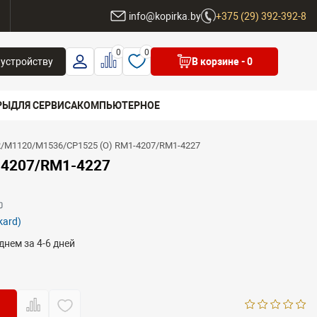
ы
info@kopirka.by
+375 (29) 392-392-8
0
0
 устройству
В корзине
- 0
РЫ
ДЛЯ СЕРВИСА
КОМПЬЮТЕРНОЕ
/M1120/M1536/CP1525 (O) RM1-4207/RM1-4227
 бренд
-4207/RM1-4227
kard)
днем за 4-6 дней