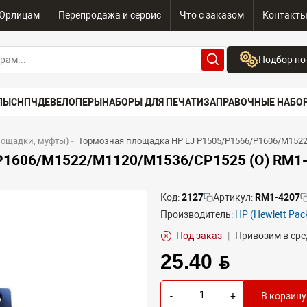
Юрлицам
Перепродажа и сервис
Что с заказом
Контакт
Подбор по
Бренд:
ПЫ
СНПЧ
ДЕВЕЛОПЕРЫ
НАБОРЫ ДЛЯ ПЕЧАТИ
ЗАПРАВОЧНЫЕ НАБО
Выберите бренд
Устройство:
лощадки, муфты)
-
Тормозная площадка HP LJ P1505/P1566/P1606/M1522
Сначала выберите
P1606/M1522/M1120/M1536/CP1525 (O) RM1
Код:
2127
Артикул:
RM1-4207
Производитель:
HP (Hewlett Pac
Под заказ
|
Привозим в сре
25.40 BYN
-
+
В корзину