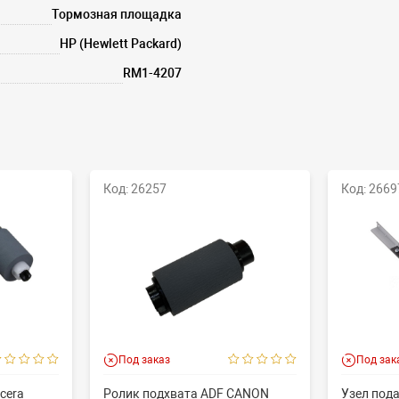
Тормозная площадка
HP (Hewlett Packard)
RM1-4207
Код: 26257
Код: 2669
Под заказ
Под зак
cera
Ролик подхвата ADF CANON
Узел пода