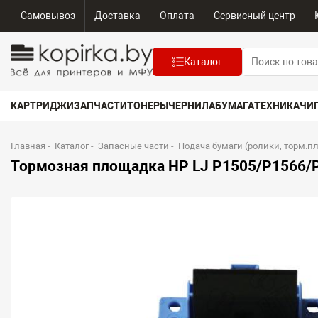
Самовывоз
Доставка
Оплата
Сервисный центр
Каталог
КАРТРИДЖИ
ЗАПЧАСТИ
ТОНЕРЫ
ЧЕРНИЛА
БУМАГА
ТЕХНИКА
ЧИ
Главная
-
Каталог
-
Запасные части
-
Подача бумаги (ролики, торм.п
Тормозная площадка HP LJ P1505/P1566/