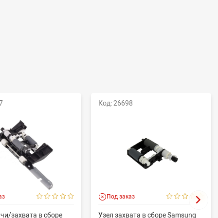
7
Код: 26698
аз
Под заказ
чи/захвата в сборе
Узел захвата в сборе Samsung