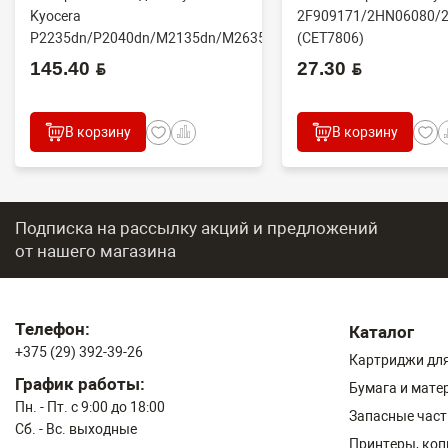
Kyocera
2F909171/2HN06080/
P2235dn/P2040dn/M2135dn/M2635dn/M2735dw/M2040dn
(CET7806)
(O...
2100DN/4100DN/4200D
145.40 BYN
27.30 BYN
В корзину
В корзину
Подписка на рассылку акций и предложений
от нашего магазина
Телефон:
Каталог
+375 (29) 392-39-26
Картриджи для
График работы:
Бумага и мате
Пн. - Пт. с 9:00 до 18:00
Запасные част
Сб. - Вс. выходные
Принтеры, ко