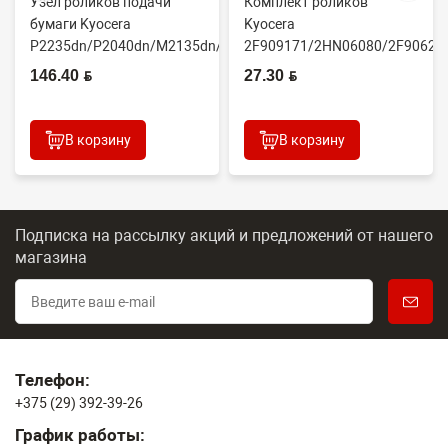
Узел роликов подачи
Комплект роликов
бумаги Kyocera
Kyocera
P2235dn/P2040dn/M2135dn/M2635dn/M2735dw/M2040dn
2F909171/2HN06080/2F90623
(O...
(CET7806)
146.40 BYN
27.30 BYN
2100DN/4100DN/4200DN/60...
В корзину
В корзину
Подписка на рассылку акций и предложений
от нашего
магазина
Телефон:
+375 (29) 392-39-26
График работы: