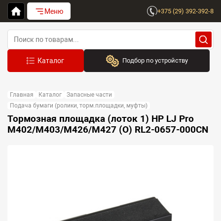
Меню
+375 (29) 392-392-8
Подбор по устройству
Бренд:
Главная
Каталог
Запасные части
Выберите бренд
Подача бумаги (ролики, торм.площадки, муфты)
Тормозная площадка (лоток 1) HP LJ Pro
Устройство:
M402/M403/M426/M427 (O) RL2-0657-000CN
Сначала выберите бренд